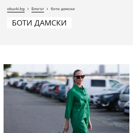
›
›
obuvki.bg
Блогът
боти дамски
БОТИ ДАМСКИ