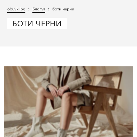
›
›
obuvki.bg
Блогът
боти черни
БОТИ ЧЕРНИ