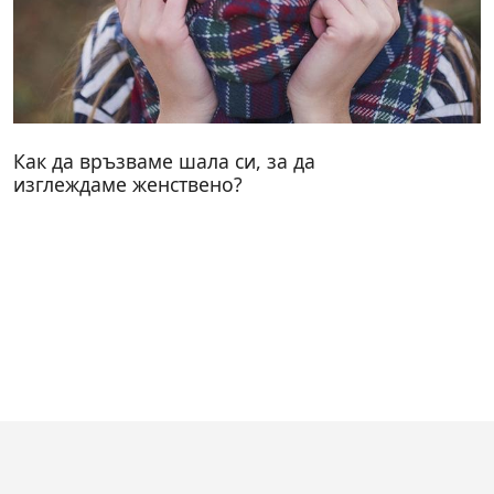
Как да връзваме шала си, за да
изглеждаме женствено?