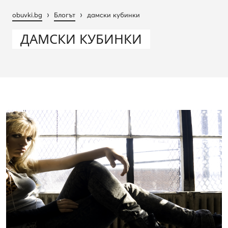
›
›
obuvki.bg
Блогът
дамски кубинки
ДАМСКИ КУБИНКИ