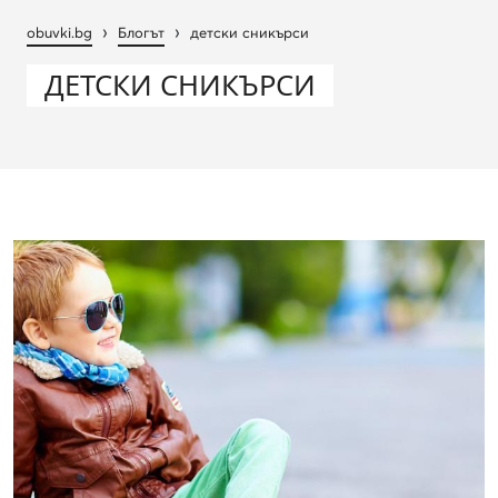
›
›
obuvki.bg
Блогът
детски сникърси
ДЕТСКИ СНИКЪРСИ