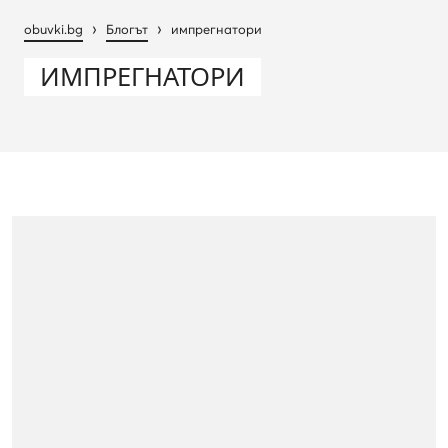
›
›
obuvki.bg
Блогът
импрегнатори
ИМПРЕГНАТОРИ