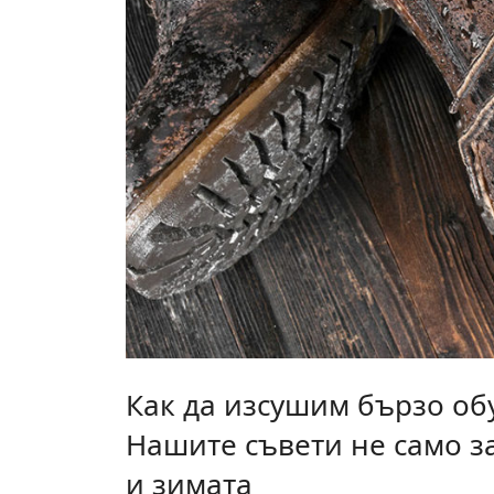
Как да изсушим бързо об
Нашите съвети не само з
и зимата