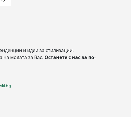
енденции и идеи за стилизации.
а на модата за Вас.
Останете с нас за по-
vki.bg