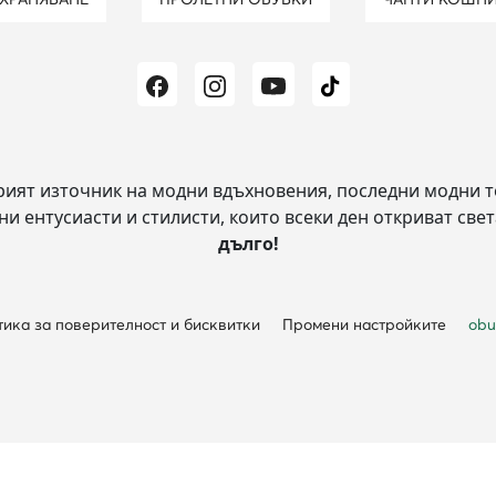
рият източник на модни вдъхновения, последни модни т
и ентусиасти и стилисти, които всеки ден откриват свет
дълго!
ика за поверителност и бисквитки
Промени настройките
obu