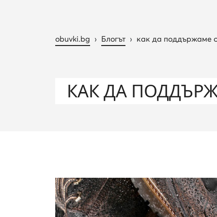
obuvki.bg
›
Блогът
›
как да поддържаме 
КАК ДА ПОДДЪР