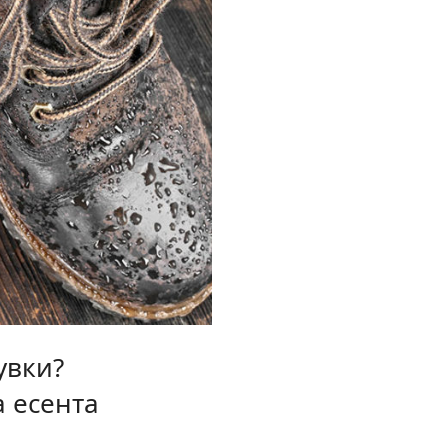
увки?
а есента