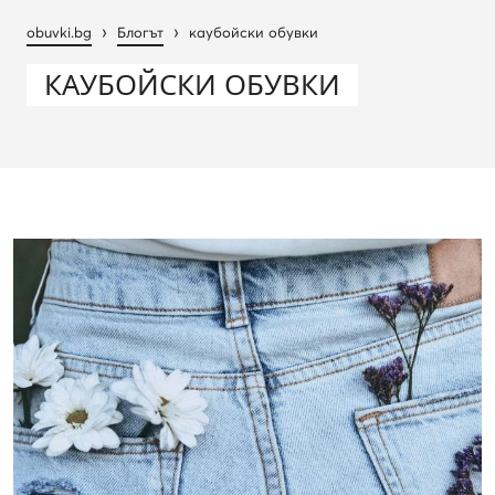
›
›
obuvki.bg
Блогът
каубойски обувки
КАУБОЙСКИ ОБУВКИ