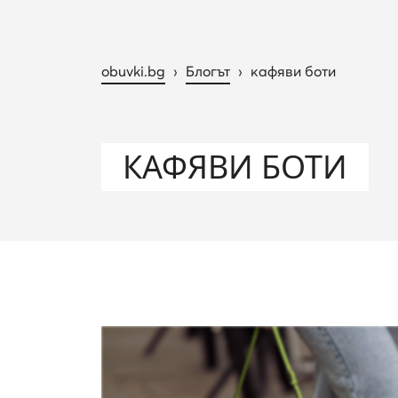
obuvki.bg
›
Блогът
›
кафяви боти
КАФЯВИ БОТИ