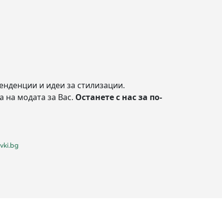
енденции и идеи за стилизации.
а на модата за Вас.
Останете с нас за по-
vki.bg