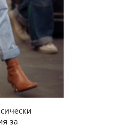
асически
ия за