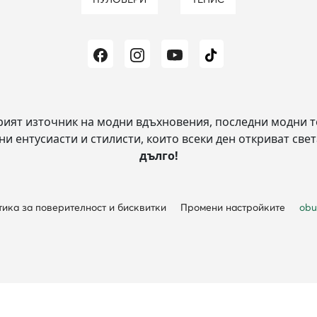
рият източник на модни вдъхновения, последни модни т
и ентусиасти и стилисти, които всеки ден откриват свет
дълго!
ика за поверителност и бисквитки
Промени настройките
obu