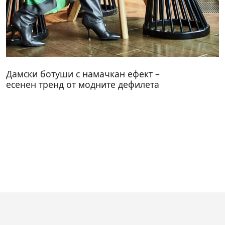
Дамски ботуши с намачкан ефект –
есенен тренд от модните дефилета