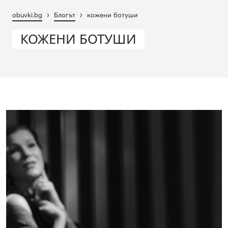
›
›
obuvki.bg
Блогът
кожени ботуши
КОЖЕНИ БОТУШИ