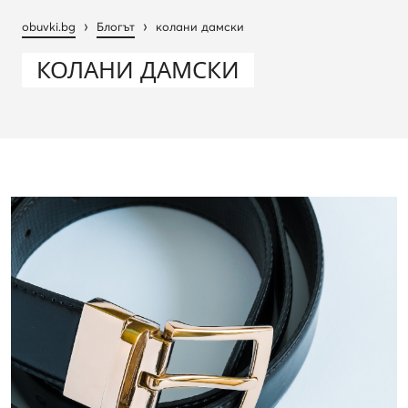
›
›
obuvki.bg
Блогът
колани дамски
КОЛАНИ ДАМСКИ