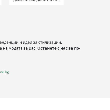
енденции и идеи за стилизации.
а на модата за Вас.
Останете с нас за по-
vki.bg