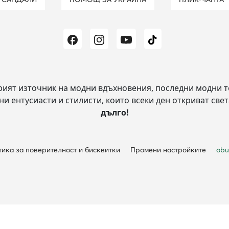
рият източник на модни вдъхновения, последни модни т
и ентусиасти и стилисти, които всеки ден откриват свет
дълго!
ика за поверителност и бисквитки
Промени настройките
obu