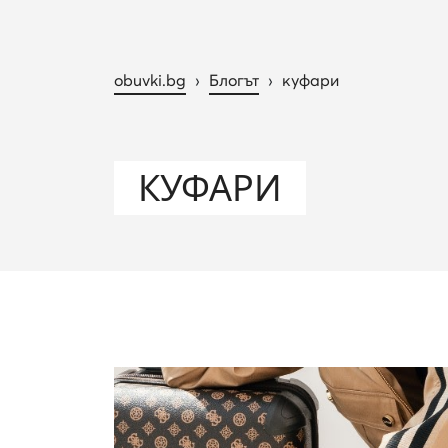
obuvki.bg
›
Блогът
›
куфари
КУФАРИ