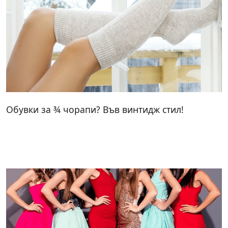
Обувки за ¾ чорапи? Във винтидж стил!