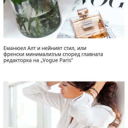
Еманюел Алт и нейният стил, или
френски минимализъм според главната
редакторка на „Vogue Paris“