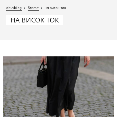
›
›
obuvki.bg
Блогът
на висок ток
НА ВИСОК ТОК