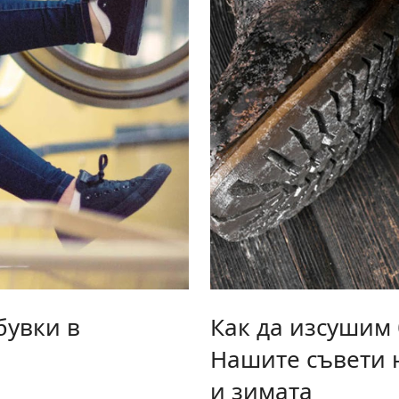
бувки в
Как да изсушим
Нашите съвети н
и зимата