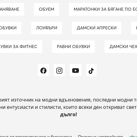
РАНЯВАНЕ
ОБУЕМ
МАРАТОНКИ ЗА БЯГАНЕ ПО Е
 ОБУВКИ
ЛОУФЪРИ
ДАМСКИ АПРЕСКИ
БУВКИ ЗА ФИТНЕС
РАВНИ ОБУВКИ
ДАМСКИ ЧЕ
рият източник на модни вдъхновения, последни модни т
и ентусиасти и стилисти, които всеки ден откриват свет
дълго!
ика за поверителност и бисквитки
Промени настройките
obu