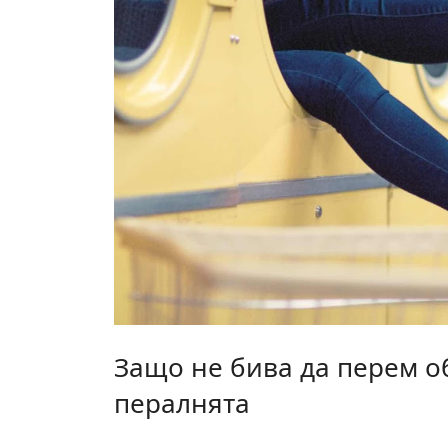
Защо не бива да перем о
пералнята