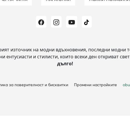
рият източник на модни вдъхновения, последни модни т
и ентусиасти и стилисти, които всеки ден откриват свет
дълго!
ика за поверителност и бисквитки
Промени настройките
obu