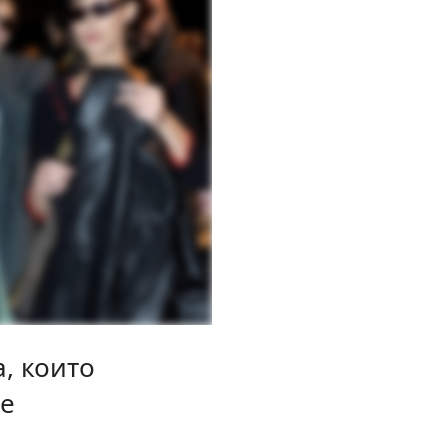
, които
те