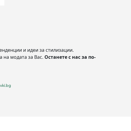
енденции и идеи за стилизации.
а на модата за Вас.
Останете с нас за по-
vki.bg