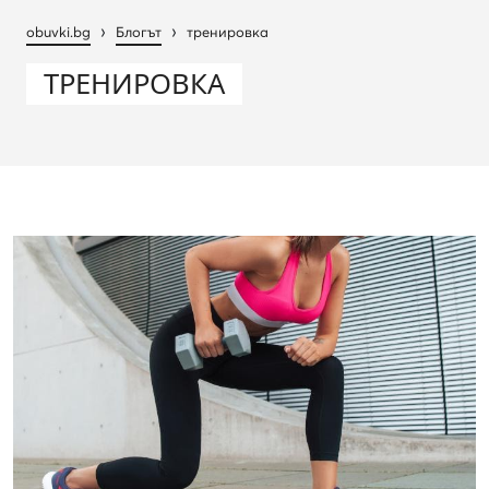
›
›
obuvki.bg
Блогът
тренировка
ТРЕНИРОВКА