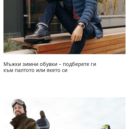
Мъжки зимни обувки – подберете ги
към палтото или якето си