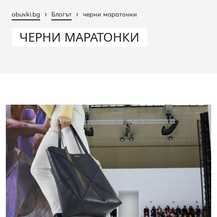
›
›
obuvki.bg
Блогът
черни маратонки
ЧЕРНИ МАРАТОНКИ