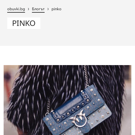
›
›
obuvki.bg
Блогът
pinko
PINKO