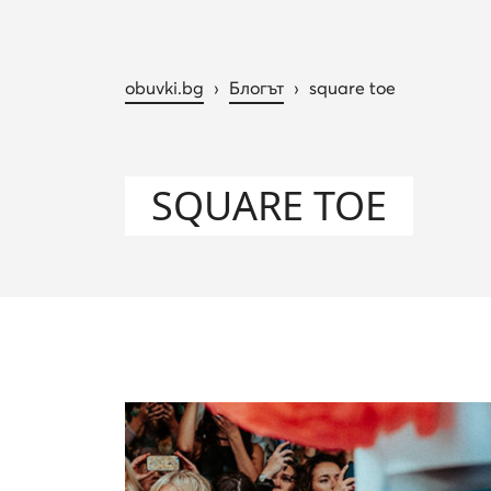
obuvki.bg
›
Блогът
›
square toe
SQUARE TOE