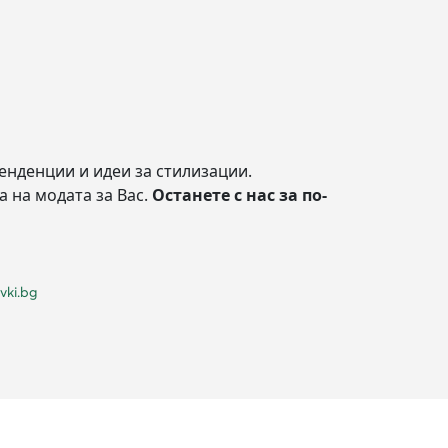
енденции и идеи за стилизации.
а на модата за Вас.
Останете с нас за по-
vki.bg