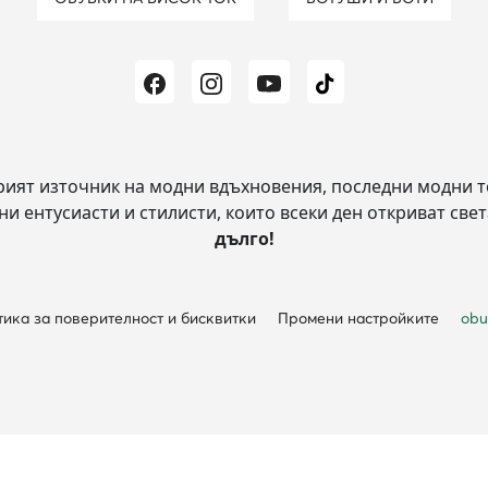
рият източник на модни вдъхновения, последни модни т
и ентусиасти и стилисти, които всеки ден откриват свет
дълго!
ика за поверителност и бисквитки
Промени настройките
obu