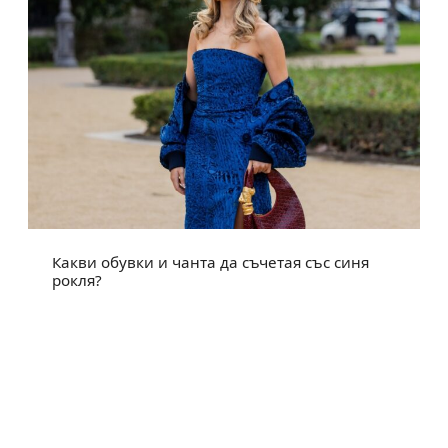
Какви обувки и чанта да съчетая със синя
рокля?