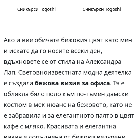
Сникърси Togoshi
Сникърси Togoshi
Ако и вие обичате бежовия цвят като мен
и искате да го носите всеки ден,
вдъхновете се от стила на Александра
Лап. Световноизвестната модна деятелка
е създала
бежова визия за офиса
. Тя е
облякла бяло поло към по-тъмен дамски
костюм в мек нюанс на бежовото, като не
е забравила и за елегантното палто в цвят
кафе с мляко. Красивата и елегантна
визия е допълнена от
бежови велурени