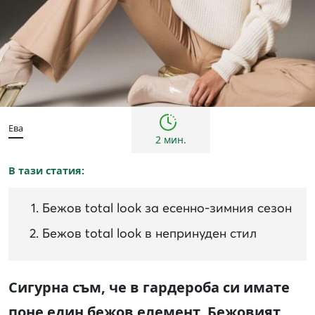
Тенденции
Ева
2 мин.
В тази статия:
Бежов total look за есенно-зимния сезон
Бежов total look в непринуден стил
Сигурна съм, че в гардероба си имате
поне един бежов елемент. Бежовият