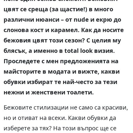
цвят се среща (за щастие!) в много
различни нюанси – от nude и екрю до
слонова кост и карамел. Как да носите
бежовия цвят този сезон? С целия му
блясък, а именно в total look визия.
Проследете с мен предложенията на
майсторите в модата и вижте, какви
обувки избират те най-често за тези
нежни и женствени тоалети.
Бежовите стилизации не само са красиви,
но и отиват на всеки. Какви обувки да
изберете за тях? На този въпрос ще се