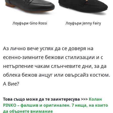
Лоуфъри Gino Rossi
Лоуфъри Jenny Fairy
Аз лично вече успях да се доверя на
есенно-зимните бежови стилизации и с
нетърпение чакам слънчевите дни, за да
облека бежов анцуг или овърсайз костюм.
А Вие?
Това също може да те заинтересува >>>
Колан
PINKO – фалшив и оригинален. 7 неща, на които
да обърнете внимание