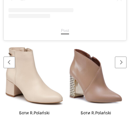
Post
Боти R.Polański
Боти R.Polański