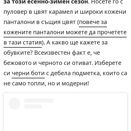
за този есенно-зимен сезон
. Носете го с
пуловер в цвят карамел и широки кожени
панталони в същия цвят (
повече за
кожените панталони можете да прочетете
в тази статия
). А какво ще кажете за
обувките? Всеизвестен факт е, че
бежовото и черното си отиват. Изберете
си
черни боти
с дебела подметка, които са
не само топли, но и модерни!