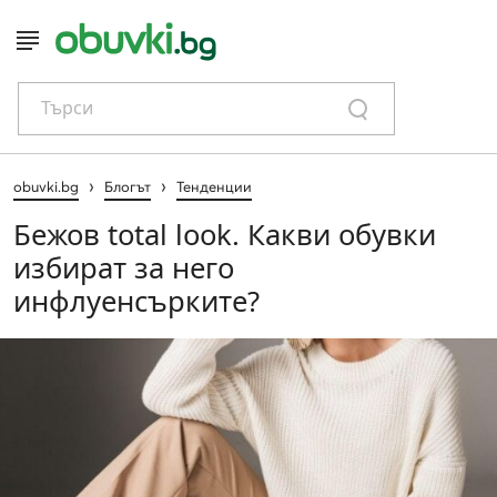
Търси
›
›
obuvki.bg
Блогът
Тенденции
Бежов total look. Какви обувки
избират за него
инфлуенсърките?