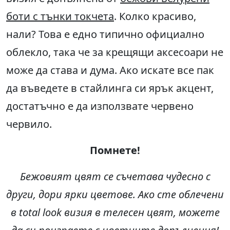
боти с тънки токчета
. Колко красиво,
нали? Това е едно типично официално
облекло, така че за крещящи аксесоари не
може да става и дума. Ако искате все пак
да въведете в стайлинга си ярък акцент,
достатъчно е да използвате червено
червило.
Помнете
!
Бежовият цвят се съчетава чудесно с
други, дори ярки цветове. Ако сте облечени
в total look визия в телесен цвят, можете