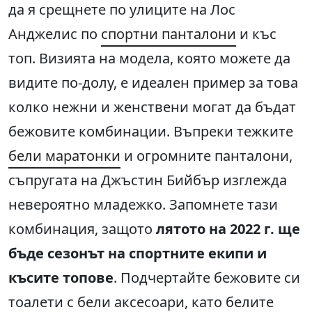
да я срещнете по улиците на Лос
Анджелис по
спортни панталони
и къс
топ. Визията на модела, която можете да
видите по-долу, е идеален пример за това
колко нежни и женствени могат да бъдат
бежовите комбинации. Въпреки тежките
бели маратонки
и огромните панталони,
съпругата на Джъстин Бийбър изглежда
невероятно младежко. Запомнете тази
комбинация, защото
лятото на 2022 г. ще
бъде сезонът на спортните екипи и
късите топове
. Подчертайте бежовите си
тоалети с бели аксесоари, като белите