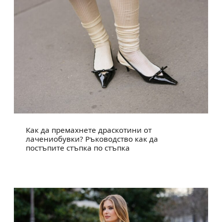
Как да премахнете драскотини от
лачениобувки? Ръководство как да
постъпите стъпка по стъпка