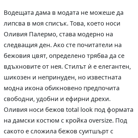
Водещата дама в модата не можеше да
липсва в моя списък. Това, което носи
Оливия Палермо, става модерно на
следващия ден. Ако сте почитатели на
бежовия цвят, определено трябва да се
вдъхновите от нея. Стилът ѝ е елегантен,
шикозен и непринуден, но известната
модна икона обикновено предпочита
свободни, удобни и ефирни дрехи.
Оливия носи бежов total look под формата
на дамски костюм с кройка oversize. Под
сакото е сложила бежов суитшърт с