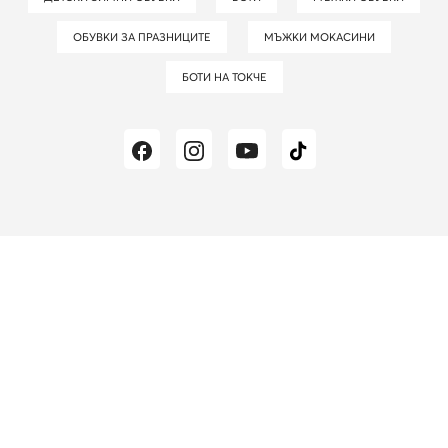
ОБУВКИ ЗА ПРАЗНИЦИТЕ
МЪЖКИ МОКАСИНИ
БОТИ НА ТОКЧЕ
Блогът на obuvki.bg
е най-добрият източник на
модни вдъхновения, последни модни тенденции и
идеи за стилизации.
Редакционният ни екип се
състои от модни ентусиасти и стилисти, които всеки
ден откриват света на модата за Вас.
Останете с нас
за по-дълго!
Политика за поверителност и бисквитки