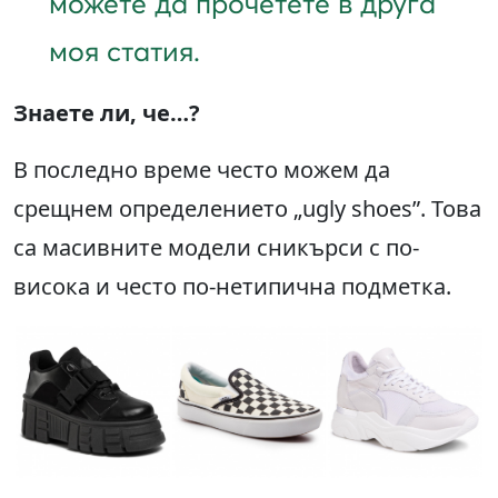
можете да прочетете в друга
моя статия.
Знаете ли, че
…?
В последно време често можем да
срещнем определението „ugly shoes”. Това
са масивните модели сникърси с по-
висока и често по-нетипична подметка.