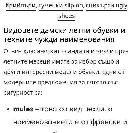
Крийпъри
,
гуменки slip-on
,
сникърси ugly
shoes
Видовете дамски летни обувки и
техните чужди наименования
Освен класическите сандали и чехли през
летните месеци имате за избор също и
други интересни модели обувки. Едни от
модерните предложения за лятото със
сигурност са:
mules –
това са вид чехли, а
наименованието е от френски и