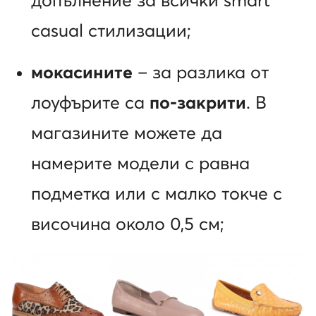
допълнение за всички smart
casual стилизации;
мокасините
– за разлика от
лоуфърите са
по-закрити
. В
магазините можете да
намерите модели с равна
подметка или с малко токче с
височина около 0,5 см;