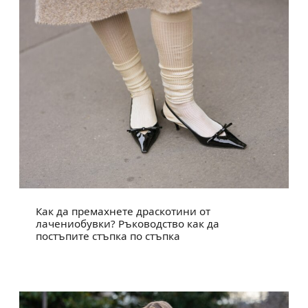
Как да премахнете драскотини от
лачениобувки? Ръководство как да
постъпите стъпка по стъпка