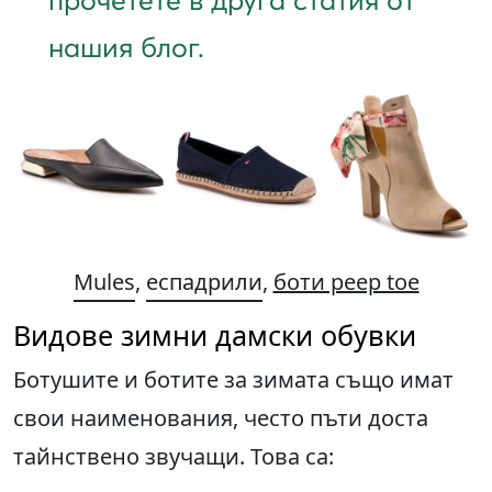
прочетете в друга статия от
нашия блог.
Mules
,
еспадрили
,
боти peep toe
Видове зимни дамски обувки
Ботушите и ботите за зимата също имат
свои наименования, често пъти доста
тайнствено звучащи. Това са: