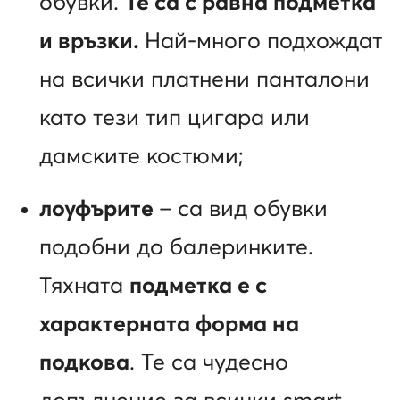
обувки.
Те са с равна подметка
и връзки.
Най-много подхождат
на всички платнени панталони
като тези тип цигара или
дамските костюми;
лоуфърите
– са вид обувки
подобни до балеринките.
Тяхната
подметка е с
характерната форма на
подкова
. Те са чудесно