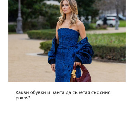
Какви обувки и чанта да съчетая със синя
рокля?