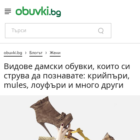
Търси
›
›
obuvki.bg
Блогът
Жени
Видове дамски обувки, които си
струва да познавате: крийпъри,
mules, лоуфъри и много други