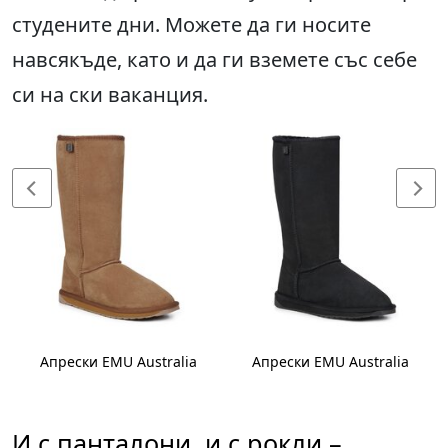
студените дни. Можете да ги носите
навсякъде, като и да ги вземете със себе
си на ски ваканция.
Апрески EMU Australia
Апрески EMU Australia
И с панталони, и с рокли –