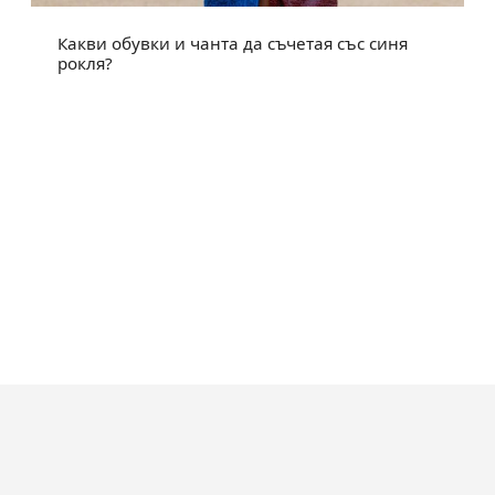
Какви обувки и чанта да съчетая със синя
рокля?