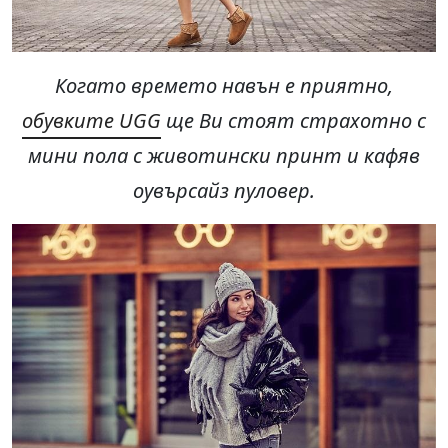
Когато времето навън е приятно,
обувките UGG
ще Ви стоят страхотно с
мини пола с животински принт и кафяв
оувърсайз пуловер.