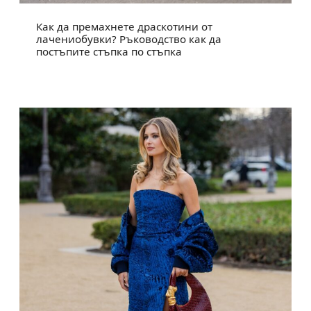
Как да премахнете драскотини от
лачениобувки? Ръководство как да
постъпите стъпка по стъпка