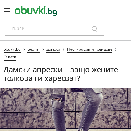
Търси
›
›
›
›
obuvki.bg
Блогът
дамски
Инспирации и трендове
Съвети
Дамски апрески – защо жените
толкова ги харесват?