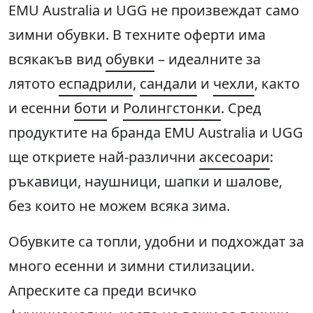
EMU Australia и UGG не произвеждат само
зимни обувки. В техните оферти има
всякакъв вид
обувки
– идеалните за
лятото
еспадрили
,
сандали
и
чехли
, както
и есенни
боти
и
Ролингстонки
. Сред
продуктите на бранда EMU Australia и UGG
ще откриете най-различни
аксесоари
:
ръкавици, наушници, шапки и шалове,
без които не можем всяка зима.
Обувките са топли, удобни и подхождат за
много есенни и зимни стилизации.
Апреските са преди всичко