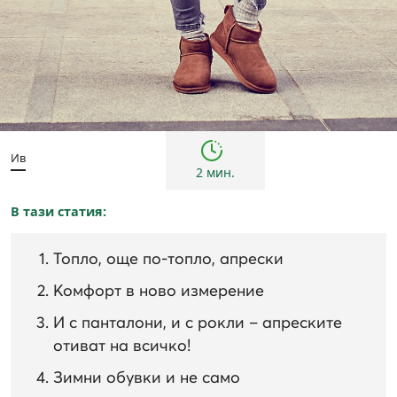
дамски
Инспирации и трендове
Съвети
Ив
2 мин.
В тази статия:
Топло, още по-топло, апрески
Комфорт в ново измерение
И с панталони, и с рокли – апреските
отиват на всичко!
Зимни обувки и не само