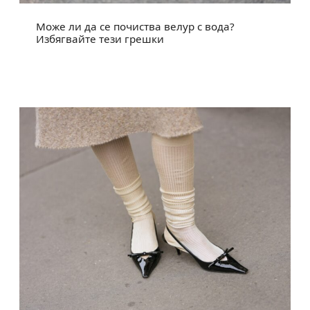
Може ли да се почиства велур с вода?
Избягвайте тези грешки