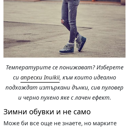
Температурите се понижават
?
Изберете
си
апрески Inuikii
,
към които идеално
подхождат изтъркани дънки, сив пуловер
и черно пухено яке с лачен ефект.
Зимни обувки и не само
Може би все още не знаете, но марките