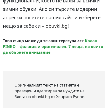
функционални, което не важи за всички
зимни обувки. Ако си търсите модерни
апрески посетете нашия сайт и изберете
нещо за себе си –
obuvki.bg
!
Това също може да те заинтересува >>>
Колан
PINKO – фалшив и оригинален. 7 неща, на които
да обърнете внимание
Оригиналният текст на статията е
преведен и адаптиран за нуждите на
блога на obuvki.bg от Хенрика Рупов.