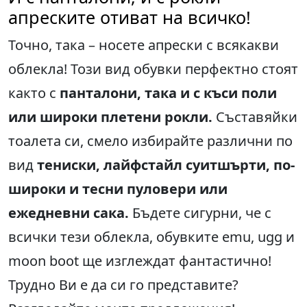
апреските отиват на всичко!
Точно, така – носете апрески с всякакви
облекла! Този вид обувки перфектно стоят
както с
панталони, така и с къси поли
или широки плетени рокли.
Съставяйки
тоалета си, смело избирайте различни по
вид
тениски, лайфстайл суитшърти, по-
широки и тесни пуловери или
ежедневни сака.
Бъдете сигурни, че с
всички тези облекла, обувките emu, ugg и
moon boot ще изглеждат фантастично!
Трудно Ви е да си го представите?