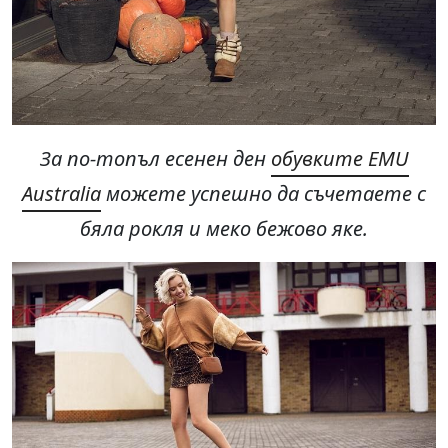
За по-топъл есенен ден
обувките EMU
Australia
можете успешно да съчетаете с
бяла рокля и меко бежово яке.