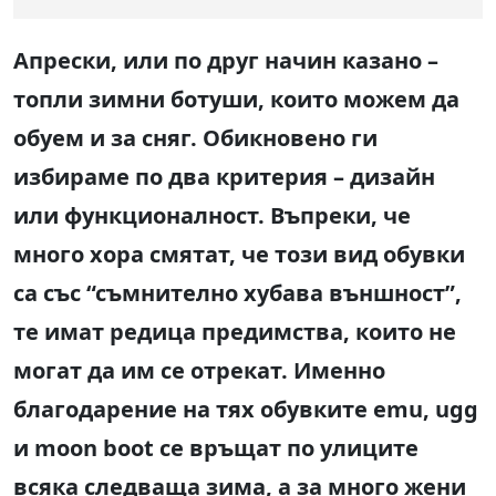
Апрески, или по друг начин казано –
топли зимни ботуши, които можем да
обуем и за сняг. Обикновено ги
избираме по два критерия – дизайн
или функционалност. Въпреки, че
много хора смятат, че този вид обувки
са със “съмнително хубава външност”,
те имат редица предимства, които не
могат да им се отрекат. Именно
благодарение на тях обувките emu, ugg
и moon boot се връщат по улиците
всяка следваща зима, а за много жени