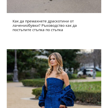
Как да премахнете драскотини от
лачениобувки? Ръководство как да
постъпите стъпка по стъпка