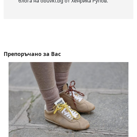
блога на obuvki.bg от Хенрика Рупов.
Препоръчано за Вас