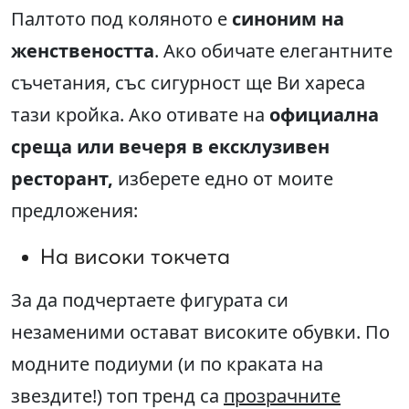
Палтото под коляното е
синоним на
женствеността
. Ако обичате елегантните
съчетания, със сигурност ще Ви хареса
тази кройка. Ако отивате на
официална
среща или вечеря в ексклузивен
ресторант,
изберете едно от моите
предложения:
На високи токчета
За да подчертаете фигурата си
незаменими остават високите обувки. По
модните подиуми (и по краката на
звездите!) топ тренд са
прозрачните