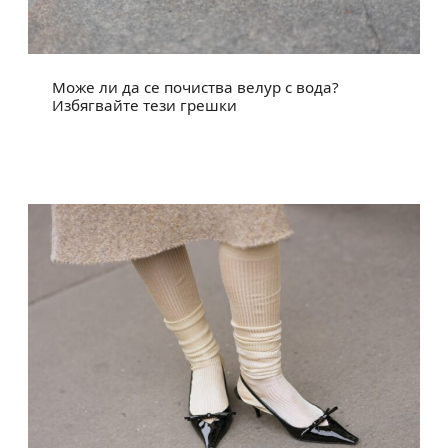
Може ли да се почиства велур с вода?
Избягвайте тези грешки