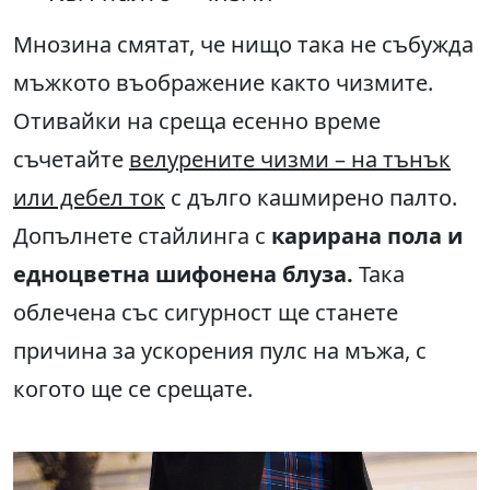
Мнозина смятат, че нищо така не събужда
мъжкото въображение както чизмите.
Отивайки на среща есенно време
съчетайте
велурените чизми – на тънък
или дебел ток
с дълго кашмирено палто.
Допълнете стайлинга с
карирана пола и
едноцветна шифонена блуза.
Така
облечена със сигурност ще станете
причина за ускорения пулс на мъжа, с
когото ще се срещате.