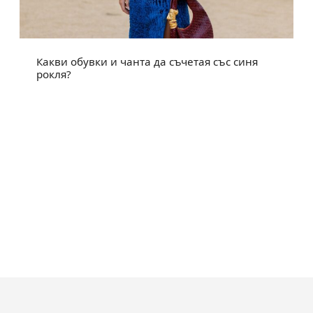
Какви обувки и чанта да съчетая със синя
рокля?