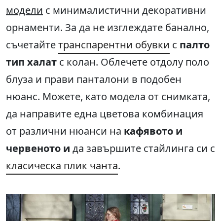
модели
с минималистични декоративни
орнаменти. За да не изглеждате банално,
съчетайте
транспарентни обувки
с
палто
тип халат
с колан. Облечете отдолу поло
блуза и прави панталони в подобен
нюанс. Можете, като модела от снимката,
да направите една цветова комбинация
от различни нюанси на
кафявото и
червеното и
да завършите стайлинга си с
класическа плик чанта
.