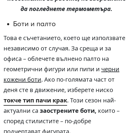
да погледнете термометъра.
Боти и палто
Това е съчетанието, което ще използвате
независимо от случая. За среща и за
офиса – облечете вълнено палто на
геометрични фигури или пипи и
черни
кожени боти
. Ако по-голямата част от
деня сте в движение, изберете ниско
токче тип пачи крак
. Този сезон най-
актуални са
заострените боти,
които –
според стилистите – по-добре
подчертават фигурата.