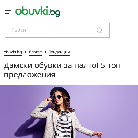
Търси
›
›
obuvki.bg
Блогът
Тенденции
Дамски обувки за палто! 5 топ
предложения