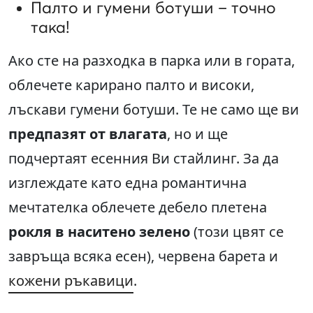
Палто и гумени ботуши – точно
така!
Ако сте на разходка в парка или в гората,
облечете карирано палто и високи,
лъскави гумени ботуши. Те не само ще ви
предпазят от влагата
, но и ще
подчертаят есенния Ви стайлинг. За да
изглеждате като една романтична
мечтателка облечете дебело плетена
рокля в наситено зелено
(този цвят се
завръща всяка есен), червена барета и
кожени ръкавици
.