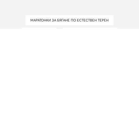
МАРАТОНКИ ЗА БЯГАНЕ ПО ЕСТЕСТВЕН ТЕРЕН
ПОДДЪРЪЖКА
ОСВЕЖИТЕЛИ ЗА ОБУВКИ
УДОБНИ ОБУВКИ
ДЕТСКИ ПАНТОФИ
ЧОРАПИ МЪЖКИ
ОБУВКИ ЗА ДЕЦА
ПАНТАЛОНИ ДАМСКИ
СКЪРЦАЩИ ОБУВКИ
ЛЕТНИ БОТУШИ
ОБУВКИ НА ТОКЧЕ
САНДАЛИ НА ТЪНКИ ТОКЧЕТА
ОБУВКИ С ТЪНЪК ТОК
ТУРИСТИЧЕСКИ И ВИСОКОПРОХОДИМИ ДАМСКИ