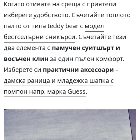
Когато отивате на среща с приятели
изберете удобството. Съчетайте топлото
палто от типа teddy bear с
модел
бестселърни сникърси
. Съчетайте тези
два елемента с
памучен суитшърт и
восъчен клин
за един пълен комфорт.
Изберете си
практични аксесоари
–
дамска раница
и
младежка шапка с
помпон напр. марка Guess
.