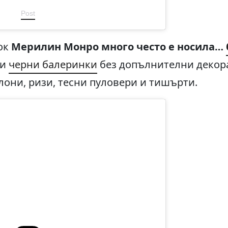
Post
ток
Мерилин Монро много често е носила…
ки
черни балеринки
без допълнителни декора
лони, ризи, тесни пуловери и тишърти.