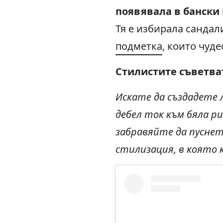
появявала в бански 
Тя е избирала сандал
подметка
, които чуд
Стилистите съветва
Искате да създадете
дебел ток към бяла ри
забравяйте да пуснет
стилизация, в която 