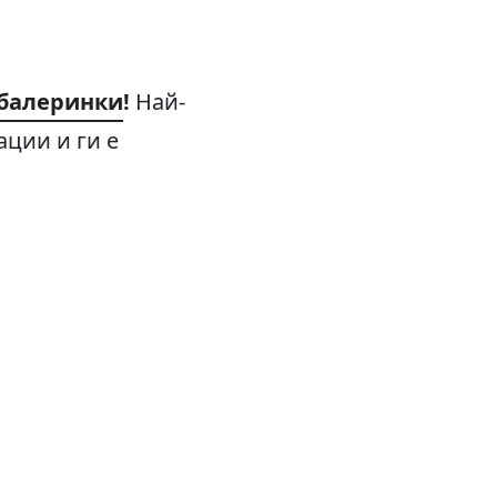
балеринки
!
Най-
ции и ги е