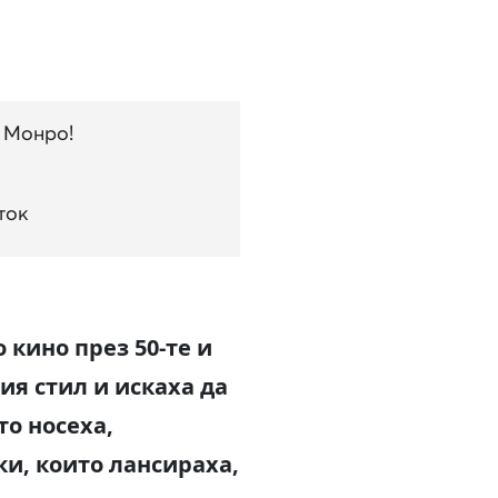
 Монро!
ток
 кино през 50-те и
ия стил и искаха да
то носеха,
и, които лансираха,