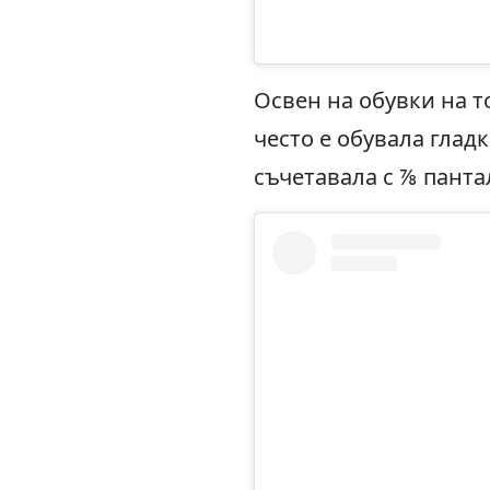
Освен на обувки на 
често е обувала глад
съчетавала с ⅞ панта