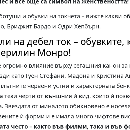
нес и все още са символ на женствеността!
ботуши и обувки на токчета – вижте какви о
о, Бриджит Бардо и Одри Хепбърн.
и на дебел ток – обувките, 
ерилин Монро!
 огромно влияние върху сегашния канон за 
зди като Гуен Стефани, Мадона и Кристина Аг
лътните червени устни и характерната бенка
са тези черти от външния ѝ вид, които ѝ поз
а. Звездата от миналото обикновено е носела
ените ѝ форми и е имала много чифтове вис
та често – както във филми, така и във фо