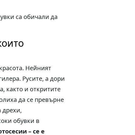
бувки са обичали да
които
красота. Нейният
илера. Русите, а дори
, както и откритите
волиха да се превърне
 дрехи,
оки обувки в
тосесии – се е