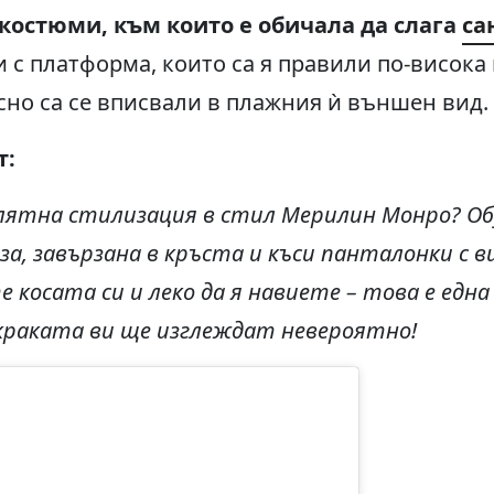
костюми, към които е обичала да слага
са
и с платформа, които са я правили по-висока
есно са се вписвали в плажния ѝ външен вид.
т
:
 лятна стилизация в стил Мерилин Монро? Об
за, завързана в кръста и къси панталонки с в
е косата си и леко да я навиете – това е едн
краката ви ще изглеждат невероятно!