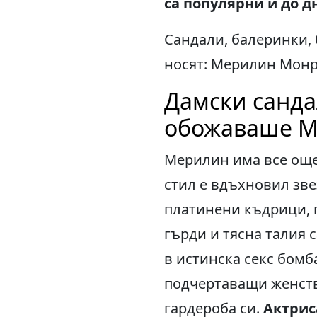
са популярни и до д
Сандали, балеринки, 
носят: Мерилин Монр
Дамски сандал
обожаваше М
Мерилин има все още
стил е вдъхновил зве
платинени къдрици, п
гърди и тясна талия 
в истинска секс бомб
подчертаващи женств
гардероба си.
Актриса