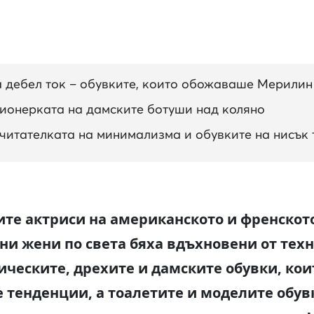
 дебел ток – обувките, които обожаваше Мерилин
ионерката на дамските ботуши над коляно
читателката на минимализма и обувките на нисък 
ите актриси на американското и френското
ни жени по света бяха вдъхновени от техн
ическите, дрехите и дамските обувки, кои
 тенденции, а тоалетите и моделите обувк