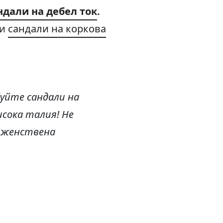
ндали на дебел ток
.
 и
сандали на коркова
уйте сандали на
исока талия! Не
а женствена