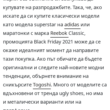
купувате на разпродажбите. Така, че, ако
искате да си купите класически модели
като модела superstar на
adidas
или
маратонки с марка
Reebok
Classic,
промоцията Black Friday 2021 може да се
окаже идеалният момент да направите
тази покупка. Ако път обичате да бъдете
оригинални и следите най-новите модни
тенденции, обърнете внимание на
сникърсите
Togoshi
. Много от моделите са
вдъхновени от тренда ugly shoes, но има
и металически варианти или на