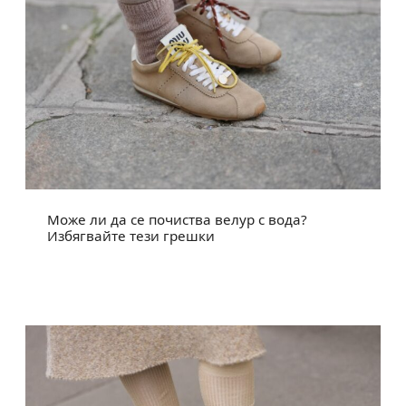
Може ли да се почиства велур с вода?
Избягвайте тези грешки