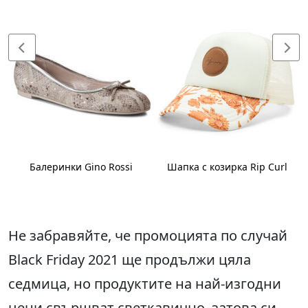
Балеринки Gino Rossi
Шапка с козирка Rip Curl
Не забравяйте, че промоцията по случай
Black Friday 2021 ще продължи цяла
седмица, но продуктите на най-изгодни
цени свършват светкавично, затова си