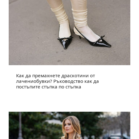
Как да премахнете драскотини от
лачениобувки? Ръководство как да
постъпите стъпка по стъпка