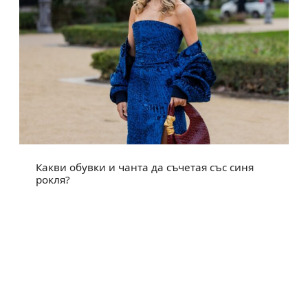
Какви обувки и чанта да съчетая със синя
рокля?