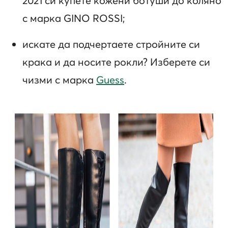
2021 си купете кожени ботуши до коляно
с марка GINO ROSSI;
искате да подчертаете стройните си
крака и да носите рокли? Изберете си
чизми с марка
Guess
.