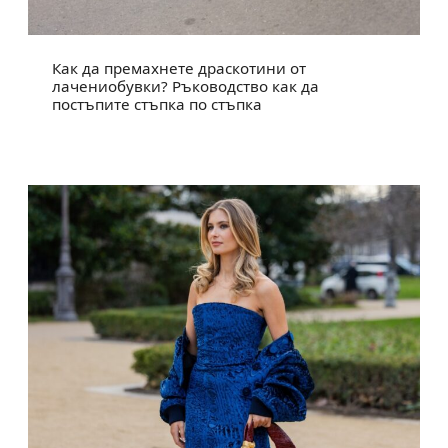
Как да премахнете драскотини от
лачениобувки? Ръководство как да
постъпите стъпка по стъпка