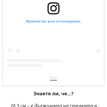
Wyświetl ten post na Instagramie.
Post
Знаете ли, че
…?
26,5
см
–
е дължината на стелката в