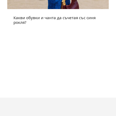
Какви обувки и чанта да съчетая със синя
рокля?