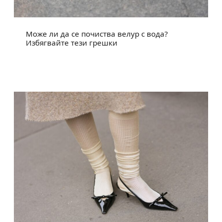
Може ли да се почиства велур с вода?
Избягвайте тези грешки