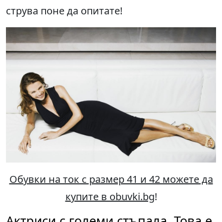
струва поне да опитате!
Обувки на ток с размер 41 и 42 можете да
купите в obuvki.bg
!
Актриси с големи стъпала. Това е