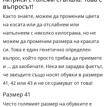
въпросът!
Както знаете, можем да променим цвета
на косата или да отслабнем или
напълнеем с няколко килограма, но не
можем да променим размера на краката
си. Това е един генетично определен
въпрос, който просто трябва да приемете
и … да заобичате. Нека ви зарадва фактът,
че звездите също носят обувки в размери
41, 42 или 43 и не се срамуват от това!
Размер 41
Често големият размер на обувките е