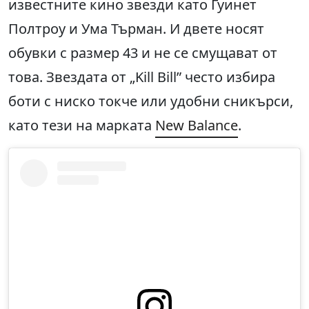
известните кино звезди като Гуинет
Полтроу и Ума Търман. И двете носят
обувки с размер 43 и не се смущават от
това. Звездата от „Kill Bill” често избира
боти с ниско токче или удобни сникърси,
като тези на марката
New Balance
.