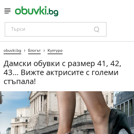
Търси
›
›
obuvki.bg
Блогът
Култура
Дамски обувки с размер 41, 42,
43… Вижте актрисите с големи
стъпала!