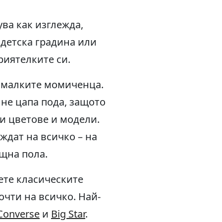
ува как изглежда,
 детска градина или
риятелките си.
 малките момиченца.
не цапа пода, защото
ки цветове и модели.
ждат на всичко – на
щна пола.
ете класическите
очти на всичко. Най-
Converse
и
Big Star
.