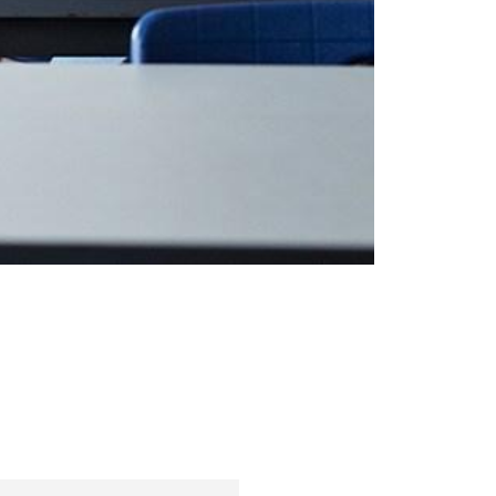
Деца
Съвети