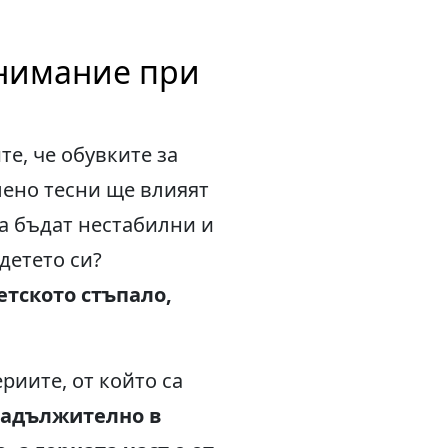
внимание при
те, че обувките за
алено тесни ще влияят
да бъдат нестабилни и
детето си?
етското стъпало,
риите, от който са
задължително в