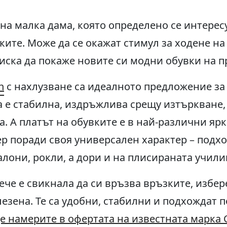
дна малка дама, която определено се интерес
ките. Може да се окажат стимул за ходене на
иска да покаже новите си модни обувки на п
n
с нахлузване са идеалното предложение за
 е стабилна, издръжлива срещу изтъркване, 
га. А платът на обувките е в най-различни яр
ер поради своя универсален характер – подхо
лони, рокли, а дори и на плисираната учили
че е свикнала да си връзва връзките, избер
лезена. Те са удобни, стабилни и подхождат п
е намерите в офертата на известната марка 