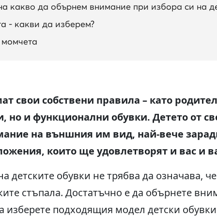
на какво да обърнем внимание при избора си на д
а - какви да изберем?
 момчета
мат свои собствени правила
–
като родител
, но и функционални обувки. Детето от св
ание на външния им вид, най-вече зарад
ожения, които ще удовлетворят и вас и в
а детските обувки не трябва да означава, че
ките стъпала. Достатъчно е да обърнете вни
да изберете подходящия модел детски обувки