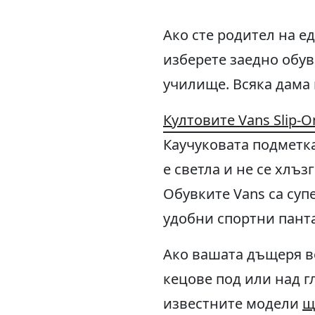
Ако сте родител на е
изберете заедно обув
училище. Всяка дама 
Култовите Vans Slip-O
Каучуковата подметка
е светла и не се хлъз
Обувките Vans са суп
удобни спортни панта
Ако вашата дъщеря ве
кецове под или над г
известните модели
щ