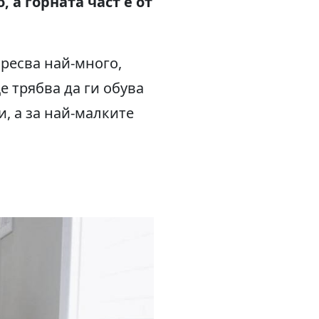
, а горната част е от
аресва най-много,
е трябва да ги обува
и, а за най-малките