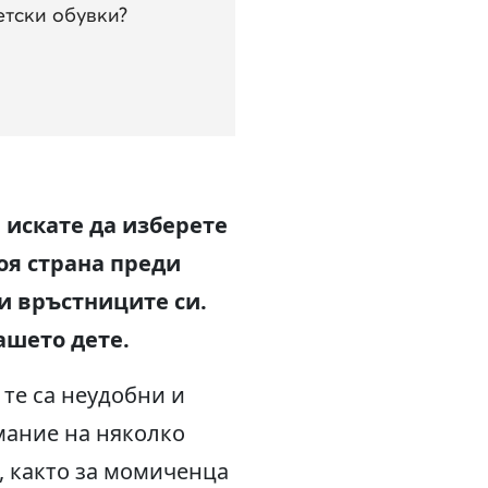
етски обувки?
 искате да изберете
оя страна преди
и връстниците си.
ашето дете.
 те са неудобни и
мание на няколко
, както за момиченца