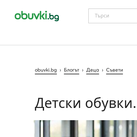
Търси
obuvki.bg
›
Блогът
›
Деца
›
Съвети
Детски обувки