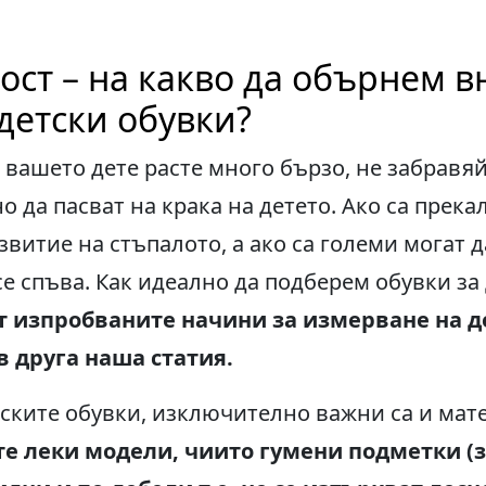
ст – на какво да обърнем 
детски обувки?
 вашето дете расте много бързо, не забравяй
о да пасват на крака на детето. Ако са прек
звитие на стъпалото, а ако са големи могат 
се спъва. Как идеално да подберем обувки за 
т изпробваните начини за измерване на д
в друга наша статия
.
ските обувки, изключително важни са и мате
е леки модели, чиито гумени подметки (