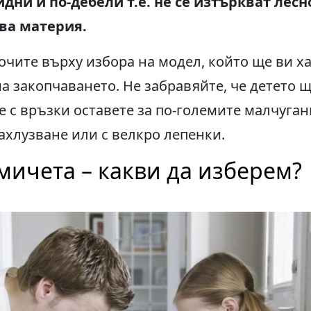
идни и по-дебели т.е. не се изтъркват лесно
ва материя.
очите върху избора на модел, който ще ви х
 закопчаването. Не забравяйте, че детето щ
е с връзки оставете за по-големите малчуган
ахлузване или с велкро лепенки.
мичета – какви да изберем?