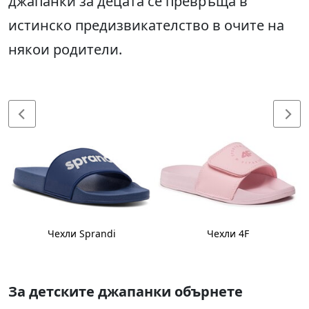
джапанки за децата се превръща в
истинско предизвикателство в очите на
някои родители.
Чехли Sprandi
Чехли 4F
За детските джапанки обърнете