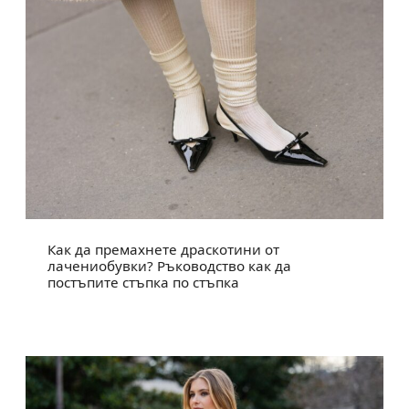
Как да премахнете драскотини от
лачениобувки? Ръководство как да
постъпите стъпка по стъпка