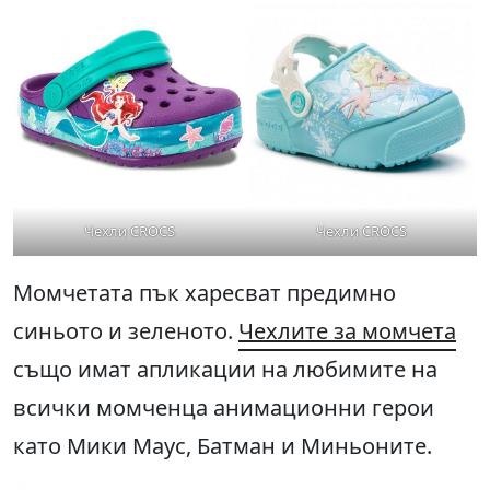
Чехли CROCS
Чехли CROCS
Момчетата пък харесват предимно
синьото и зеленото.
Чехлите за момчета
също имат апликации на любимите на
всички момченца анимационни герои
като Мики Маус, Батман и Миньоните.