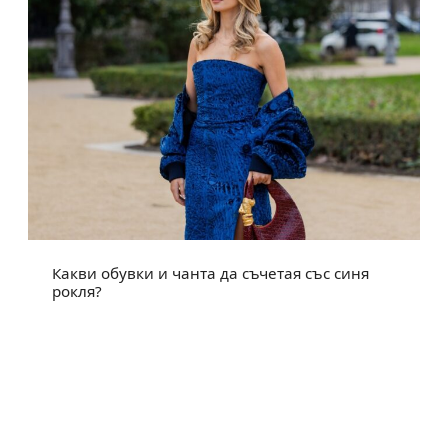
Какви обувки и чанта да съчетая със синя
рокля?