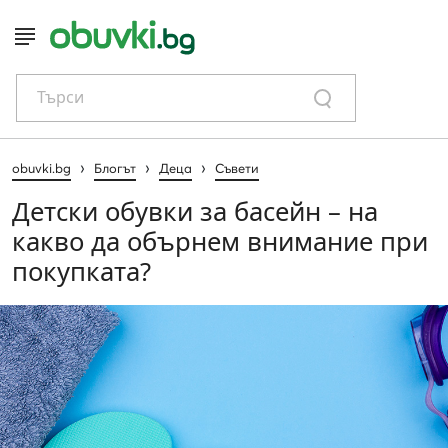
Търси
›
›
›
obuvki.bg
Блогът
Деца
Съвети
Детски обувки за басейн – на
какво да обърнем внимание при
покупката?