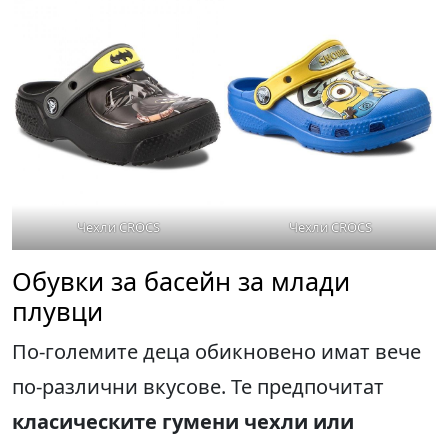
Чехли CROCS
Чехли CROCS
Обувки за басейн за млади
плувци
По-големите деца обикновено имат вече
по-различни вкусове. Те предпочитат
класическите гумени чехли или