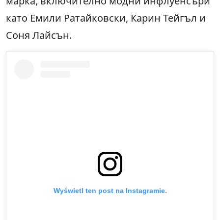
марка, включително модни инфлуенсъри
като Емили Ратайковски, Карин Тейгъл и
Соня Лайсън.
Wyświetl ten post na Instagramie.