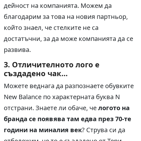
дейност на компанията. Можем да
благодарим за това на новия партньор,
който знаел, че стелките не са
достатъчни, за да може компанията да се
развива.
3. Отличителното лого е
създадено чак…
Можете веднага да разпознаете обувките
New Balance по характерната буква N
отстрани. Знаете ли обаче, че
логото на
бранда се появява там едва през 70-те
години на миналия век
? Струва си да
отбележим, че то е създадено от Тери