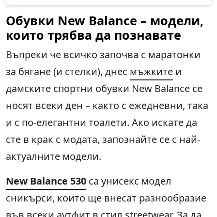
Обувки New Balance – модели,
които трябва да познавате
Въпреки че всичко започва с маратонки
за бягане (и стелки), днес
мъжките
и
дамските спортни обувки New Balance се
носят всеки ден – както с ежедневни, така
и с по-елегантни тоалети. Ако искате да
сте в крак с модата, запознайте се с най-
актуалните модели.
New Balance 530
са унисекс модел
сникърси, които ще внесат разнообразие
във всеки аутфит в стил streetwear. За да