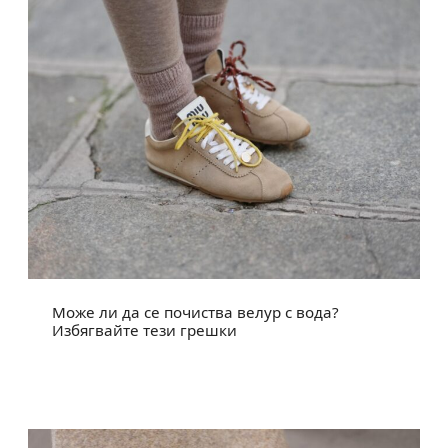
Може ли да се почиства велур с вода?
Избягвайте тези грешки