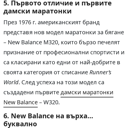
5. Първото отличие и първите
дамски маратонки
През 1976 г. американският бранд
представя нов модел маратонки за бягане
– New Balance M320, които бързо печелят
признание от професионални спортисти и
са класирани като едни от най-добрите в
своята категория от списание
Runner’s
World
. След успеха на този модел са
създадени първите
дамски маратонки
New Balance
– W320.
6. New Balance на върха…
буквално