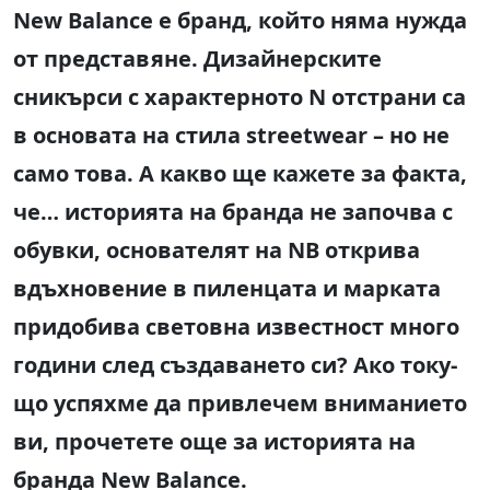
New Balance е бранд, който няма нужда
от представяне. Дизайнерските
сникърси с характерното N отстрани са
в основата на стила streetwear
–
но не
само това. А какво ще кажете за факта,
че… историята на бранда не започва с
обувки, основателят на NB открива
вдъхновение в пиленцата и марката
придобива световна известност много
години след създаването си? Ако току-
що успяхме да привлечем вниманието
ви, прочетете още за историята на
бранда New Balance.