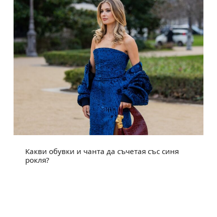
Какви обувки и чанта да съчетая със синя
рокля?