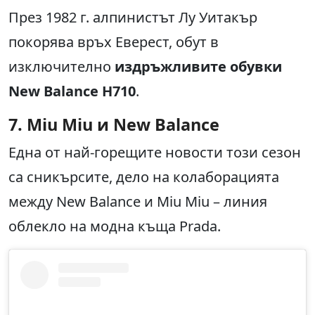
През 1982 г. алпинистът Лу Уитакър
покорява връх Еверест, обут в
изключително
издръжливите обувки
New Balance H710
.
7. Miu Miu и New Balance
Една от най-горещите новости този сезон
са сникърсите, дело на колаборацията
между New Balance и Miu Miu – линия
облекло на модна къща Prada.