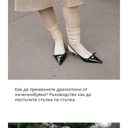
Как да премахнете драскотини от
лачениобувки? Ръководство как да
постъпите стъпка по стъпка