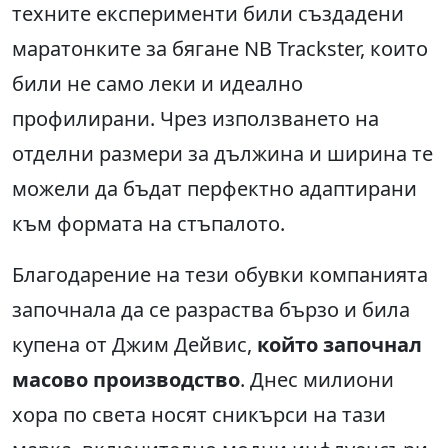
техните експерименти били създадени
маратонките за бягане NB Trackster, които
били не само леки и идеално
профилирани. Чрез използването на
отделни размери за дължина и ширина те
можели да бъдат перфектно адаптирани
към формата на стъпалото.
Благодарение на тези обувки компанията
започнала да се разраства бързо и била
купена от Джим Дейвис,
който започнал
масово производство
. Днес милиони
хора по света носят сникърси на тази