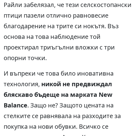
Райли забелязал, че тези селскостопански
птици пазели отлично равновесие
благодарение на трите си нокътя. Въз
основа на това наблюдение той
проектирал триъгълни вложки с три
опорни точки.
И въпреки че това било иновативна
технология,
никой не предвиждал
бляскаво бъдеще на марката New
Balance
. Защо не? Защото цената на
стелките се равнявала на разходите за
покупка на нови обувки. Всичко се