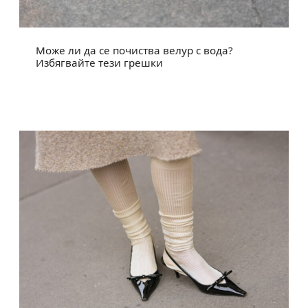
Може ли да се почиства велур с вода?
Избягвайте тези грешки