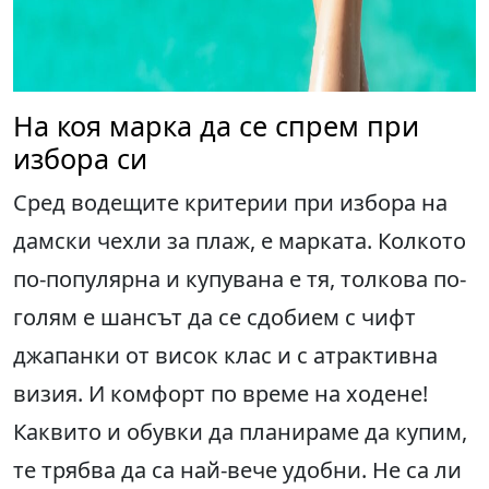
На коя марка да се спрем при
избора си
Сред водещите критерии при избора на
дамски чехли за плаж, е марката. Колкото
по-популярна и купувана е тя, толкова по-
голям е шансът да се сдобием с чифт
джапанки от висок клас и с атрактивна
визия. И комфорт по време на ходене!
Каквито и обувки да планираме да купим,
те трябва да са най-вече удобни. Не са ли