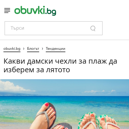
Търси
›
›
obuvki.bg
Блогът
Тенденции
Какви дамски чехли за плаж да
изберем за лятото