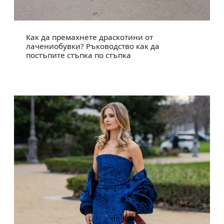
Как да премахнете драскотини от
лачениобувки? Ръководство как да
постъпите стъпка по стъпка