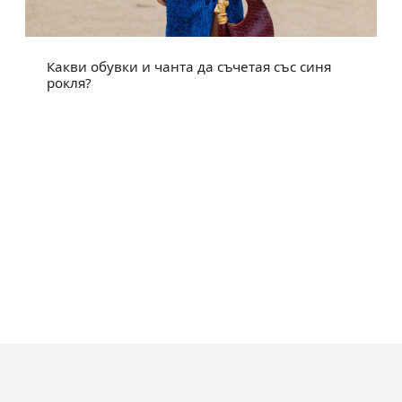
Какви обувки и чанта да съчетая със синя
рокля?