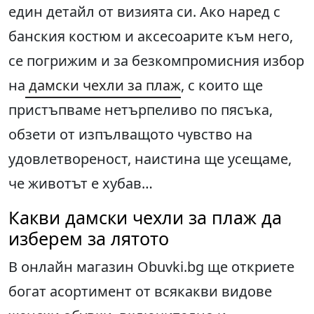
един детайл от визията си. Ако наред с
банския костюм и аксесоарите към него,
се погрижим и за безкомпромисния избор
на
дамски чехли за плаж
, с които ще
пристъпваме нетърпеливо по пясъка,
обзети от изпълващото чувство на
удовлетвореност, наистина ще усещаме,
че животът е хубав…
Какви дамски чехли за плаж да
изберем за лятото
В онлайн магазин Obuvki.bg ще откриете
богат асортимент от всякакви видове