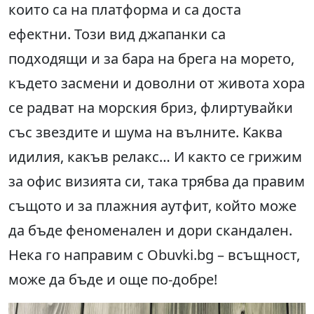
които са на платформа и са доста
ефектни. Този вид джапанки са
подходящи и за бара на брега на морето,
където засмени и доволни от живота хора
се радват на морския бриз, флиртувайки
със звездите и шума на вълните. Каква
идилия, какъв релакс… И както се грижим
за офис визията си, така трябва да правим
същото и за плажния аутфит, който може
да бъде феноменален и дори скандален.
Нека го направим с Obuvki.bg – всъщност,
може да бъде и още по-добре!