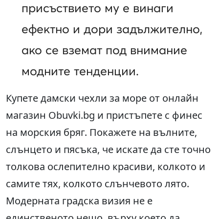
присъствието му е винаги
ефектно и дори задължително,
ако се вземат под внимание
модните тенденции.
Купете дамски чехли за море от онлайн
магазин Obuvki.bg и пристъпете с финес
на морския бряг. Покажете на вълните,
слънцето и пясъка, че искате да сте точно
толкова ослепително красиви, колкото и
самите тях, колкото слънчевото лято.
Модерната градска визия не е
единственото нещо, върху което да