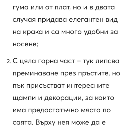
гума или от плат, но и в двата
случая придава елегантен вид
на крака и са много удобни за
носене;
С цяла горна част – тук липсва
преминаване през пръстите, но
пък присъстват интересните
щампи и декорации, за които
има предостатъчно място по
саята. Върху нея може да е