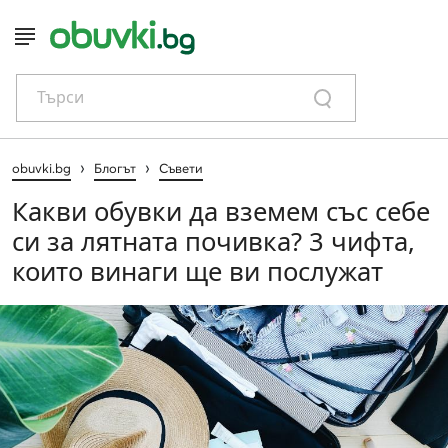
Търси
›
›
obuvki.bg
Блогът
Съвети
Какви обувки да вземем със себе
си за лятната почивка? 3 чифта,
които винаги ще ви послужат