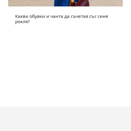
Какви обувки и чанта да съчетая със синя
рокля?