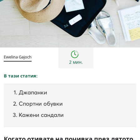
Съвети
Ewelina Gajoch
2 мин.
В тази статия:
Джапанки
Спортни обувки
Кожени сандали
Когато отивате на почивка през лятото,