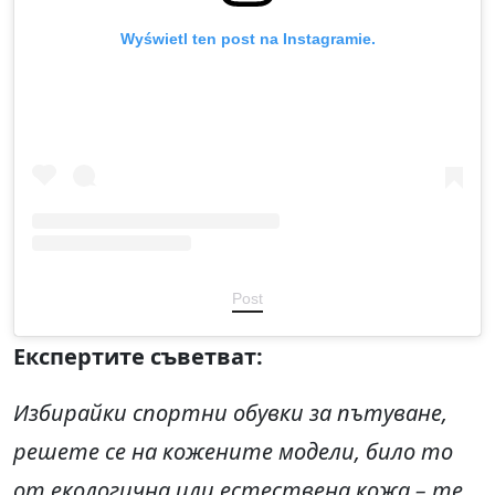
Wyświetl ten post na Instagramie.
Post
Експертите съветват:
Избирайки спортни обувки за пътуване,
решете се на кожените модели, било то
от екологична или естествена кожа – те