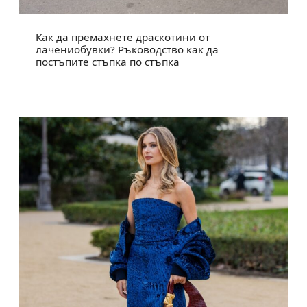
Как да премахнете драскотини от
лачениобувки? Ръководство как да
постъпите стъпка по стъпка