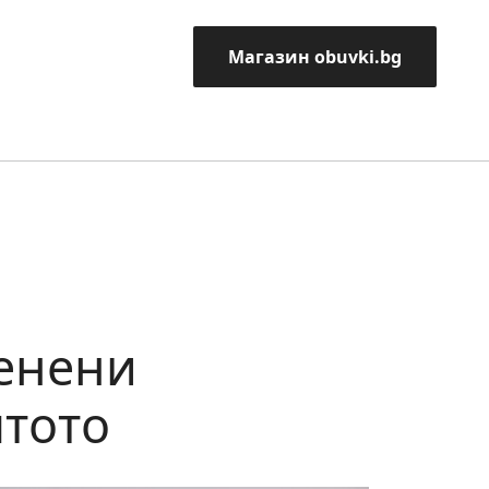
Магазин obuvki.bg
ленени
ятото