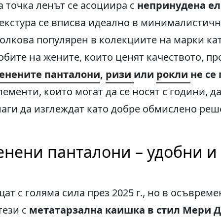
а точка ленът се асоциира с
непринудена ел
текстура се вписва идеално в минималистичн
 толкова популярен в колекциите на марки кат
робите на жените, които ценят качеството, пр
енените панталони
,
ризи
или
рокли
не се
елементи, които могат да се носят с години, д
аги да изглеждат като добре обмислено реше
енени панталони – удобни и
ат с голяма сила през 2025 г., но в осъврем
тези с
метатарзална каишка в стил Мери