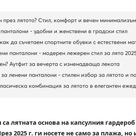
н през лятото? Стил, комфорт и вечен минимализъм
панталони - удобни и женствени в градски стил
как да съчетаем спортните обувки с естествени ма
ни панталони - модерен лежерен стил за лято 202
лен? Аутфит за вечерта с изненадваща лекота
за ленени панталони - стилен избор за лятото и п
класическа комбинация за лятото в елегантен ежед
 са лятната основа на капсулния гардероб
рез 2025 г. ги носете не само за плажа, но