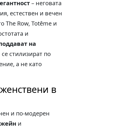
егантност
– неговата
ия, естествен и вечен
о The Row, Totême и
остотата и
 поддават на
а се стилизират по
ние, а не като
 женствени в
енен и по-модерен
 Джейн
и