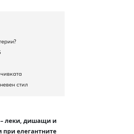
терии?
5
очивката
невен стил
 – леки, дишащи и
 и при елегантните