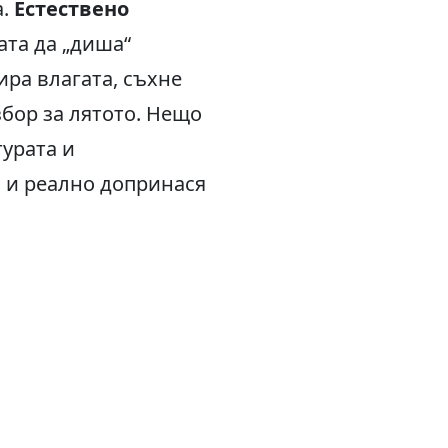
а.
Естествено
ата да „диша“
ра влагата, съхне
бор за лятото. Нещо
турата и
о и реално допринася