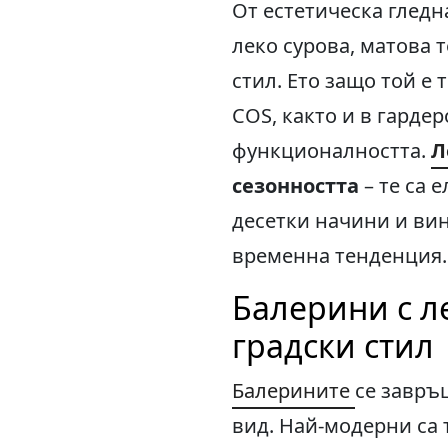
От естетическа гледн
леко сурова, матова 
стил. Ето защо той е
COS, както и в гарде
функционалността.
Л
сезонността
– те са 
десетки начини и вин
временна тенденция.
Балерини с л
градски стил
Балерините
се завръщ
вид. Най-модерни са 