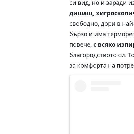
си вид, но и заради 
дишащ, хигроскопи
свободно, дори в най
бързо и има терморег
повече,
с всяко изп
благородството си. Т
за комфорта на потре