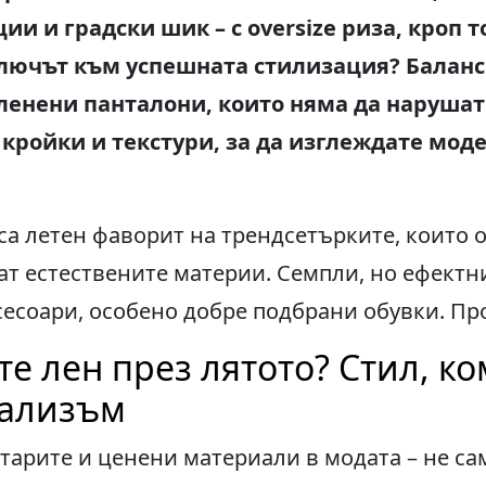
и и градски шик – с oversize риза, кроп 
Ключът към успешната стилизация? Баланс 
 ленени панталони, които няма да нарушат
кройки и текстури, за да изглеждате моде
са летен фаворит на трендсетърките, които 
 естествените материи. Семпли, но ефектни
есоари, особено добре подбрани обувки. Пр
те лен през лятото? Стил, к
ализъм
старите и ценени материали в модата – не с