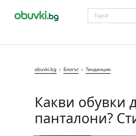
Търси
obuvki.bg
›
Блогът
›
Тенденции
Какви обувки 
панталони? Ст