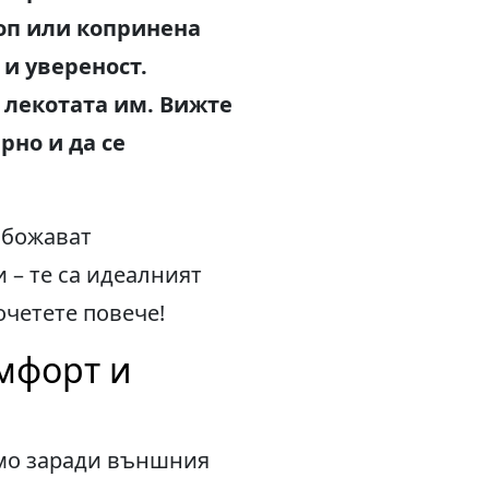
топ или копринена
и увереност.
 лекотата им. Вижте
рно и да се
обожават
 – те са идеалният
очетете повече!
омфорт и
амо заради външния