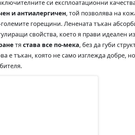
изключителните си експлоатационни качеств
чен и антиалергичен
, той позволява на кож
-големите горещини. Ленената тъкан абсорби
улиращи свойства, което я прави идеален из
иране
тя
става все по-мека
, без да губи струк
ова е тъкан, която не само изглежда добре, н
бителя.