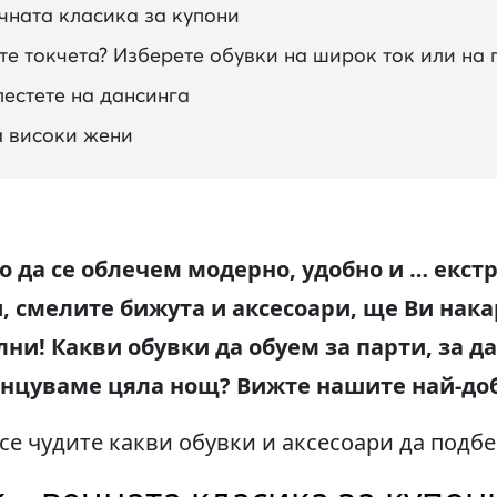
ечната класика за купони
те токчета? Изберете обувки на широк ток или на
лестете на дансинга
а високи жени
о да се облечем модерно, удобно и … екст
 смелите бижута и аксесоари, ще Ви накар
ни! Какви обувки да обуем за парти, за д
анцуваме цяла нощ? Вижте нашите най-до
 се чудите какви обувки и аксесоари да подб