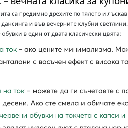
 – вечната класика за купон
ита са предимно дрехите по тялото и лъскав
 дансинга и във вечерните клубни светлини.
е обувки в един от двата класически цвята:
а ток
–
ако цените минимализма. Мож
панталони с восъчен ефект с висока т
 на ток
– можете да ги съчетаете с п
десени. Ако сте смела и обичате ек
червени обувки на токчета с капси и
ъздадат чудесен дует с вталена черна