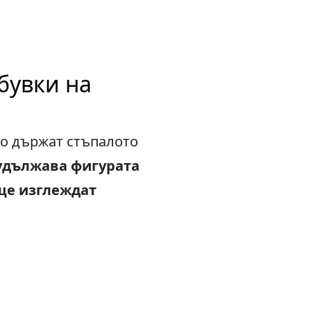
бувки на
но държат стъпалото
удължава фигурата
ще изглеждат