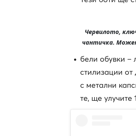
Червилото, клю
чантичка. Может
бели обувки – 
стилизации от
с метални капс
те, ще улучите 