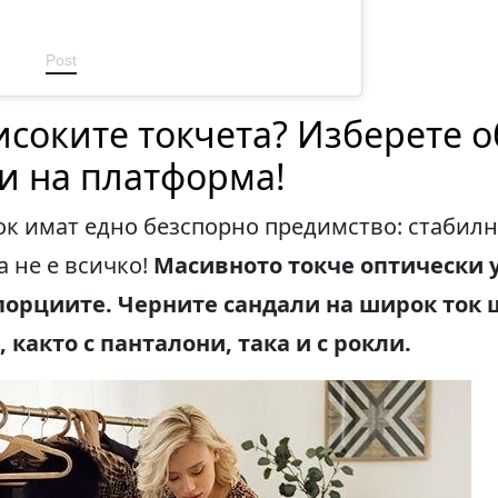
Post
исоките токчета? Изберете о
и на платформа!
ок имат едно безспорно предимство: стабил
а не е всичко!
Масивното токче оптически 
порциите. Черните сандали на широк ток 
 както с панталони, така и с рокли.