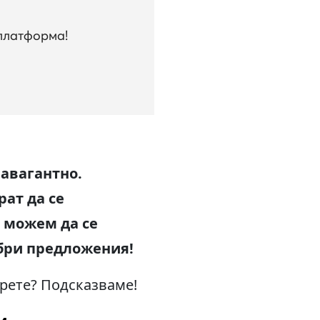
 платформа!
равагантно.
ат да се
а можем да се
бри предложения!
ерете? Подсказваме!