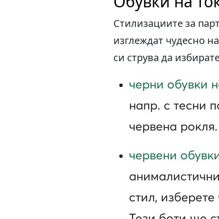
Обувки на ток
Стилизациите за парт
изглеждат чудесно на
си струва да избират
черни обувки н
напр. с тесни 
червена рокля.
червени обувки
анималистични 
стил, изберете
Тези боти ще с