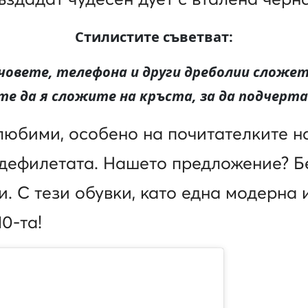
Стилистите съветват
:
човете, телефона и други дреболии сложет
е да я сложите на кръста, за да подчерта
любими, особено на почитателките н
 дефилетата. Нашето предложение? Бе
и. С тези обувки, като една модерна
10-та!