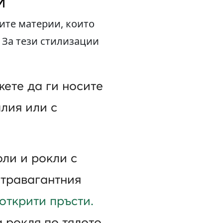
и
ите материи, които
 За тези стилизации
ете да ги носите
алия или с
оли и рокли с
стравагантния
 открити пръсти.
 рокля по тялото.