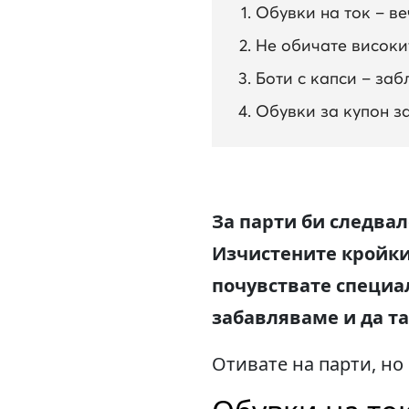
Обувки на ток – в
Не обичате високи
Боти с капси – заб
Обувки за купон з
За парти би следвал
Изчистените кройки,
почувствате специал
забавляваме и да т
Отивате на парти, но