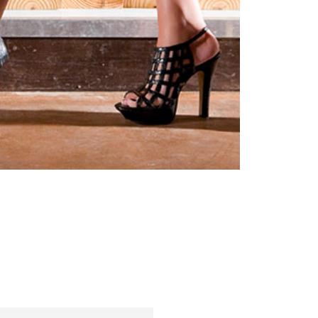
Жени
Инспирации и трендове