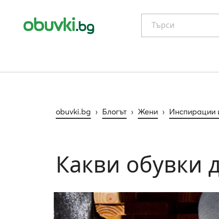
Търси
obuvki.bg
›
Блогът
›
Жени
›
Инспирации 
Какви обувки д