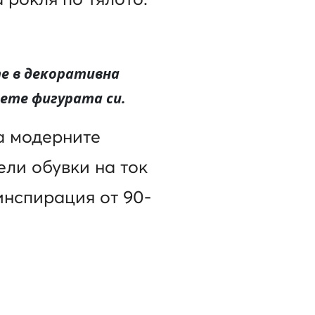
е в декоративна
ете фигурата си.
а модерните
ли обувки на ток
 инспирация от 90-