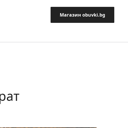
Магазин obuvki.bg
рат