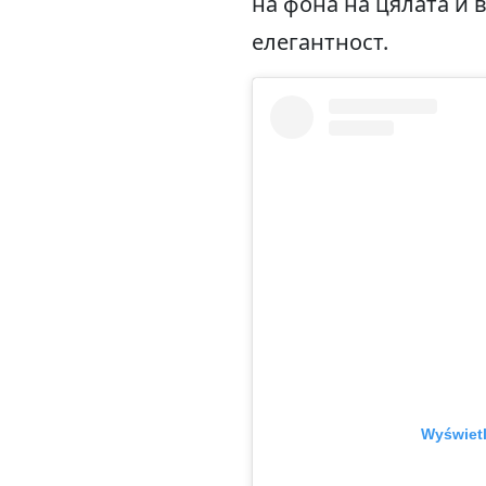
на фона на цялата ѝ 
елегантност.
Wyświetl