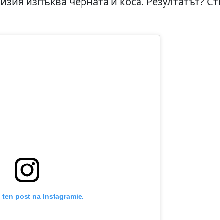
визия изпъква черната ѝ коса. Резултатът? 
 ten post na Instagramie.