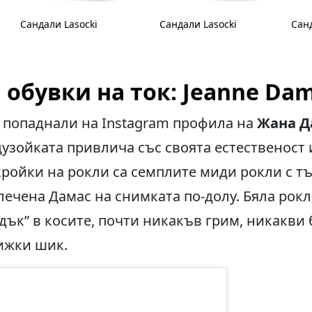
Сандали Lasocki
Сандали Lasocki
Сан
 обувки на ток: Jeanne Da
е попаднали на Instagram профила на
Жана Д
цузойката привлича със своята естественост
ройки на рокли са семплите миди рокли с т
блечена Дамас на снимката по-долу. Бяла рок
дък” в косите, почти никакъв грим, никакви 
ижки шик.