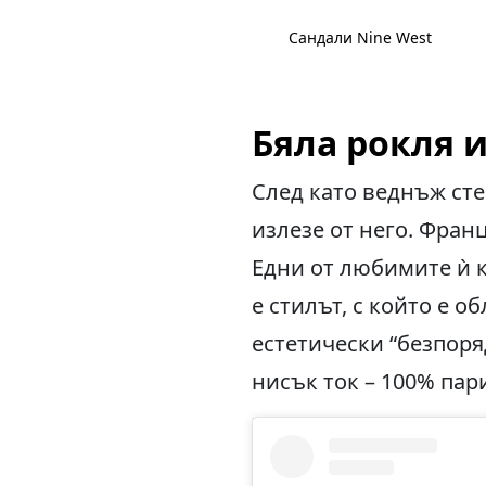
Сандали Marc Fisher
Сандали Nine West
Бяла рокля и
След като веднъж ст
излезе от него. Фран
Едни от любимите ѝ к
е стилът, с който е о
естетически “безпоря
нисък ток – 100% пар