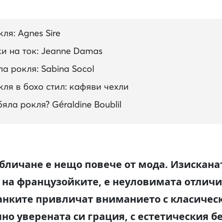
ля: Agnes Sire
ки на ток: Jeanne Damas
а рокля: Sabina Socol
ля в бохо стил: кафяви чехли
ла рокля? Géraldine Boublil
обличане е нещо повече от мода. Изискана
а на французойките, е неуловимата отличи
анките привличат вниманието с класическ
но уверената си грация, с естетическия б