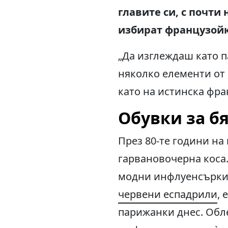
главите си, с почти
избират французойк
„Да изглеждаш като п
няколко елементи от 
като на истинска фра
Обувки за бя
През 80-те години на
гарвановочерна коса
модни инфлуенсърки и
червени еспадрили
, 
парижанки днес. Обл