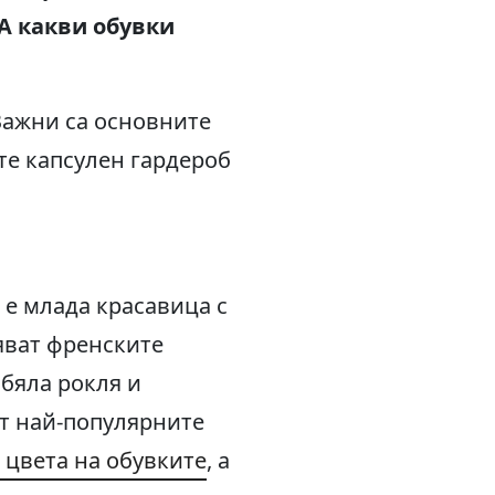
 А какви обувки
 Важни са основните
те капсулен гардероб
е млада красавица с
яват френските
 бяла рокля и
от най-популярните
 цвета на обувките
, а