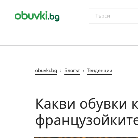
Търси
obuvki.bg
›
Блогът
›
Тенденции
Какви обувки 
французойкит