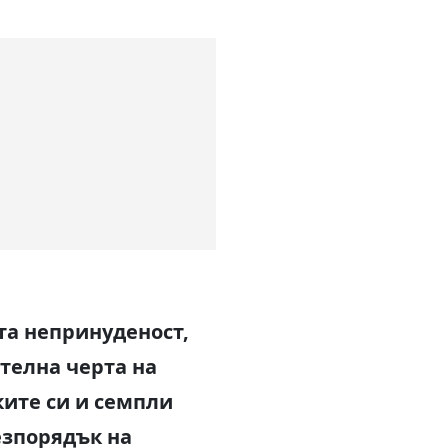
та непринуденост,
телна черта на
ите си и семпли
езпорядък на