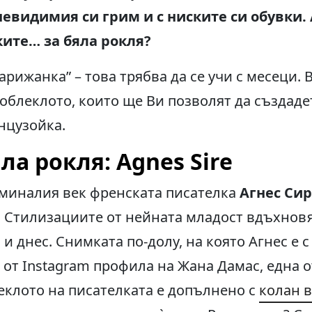
 невидимия си грим и с ниските си обувки.
ите… за бяла рокля?
арижанка” – това трябва да се учи с месеци.
облеклото, които ще Ви позволят да създаде
нцузойка.
ла рокля: Agnes Sire
 миналия век френската писателка
Агнес Сир
. Стилизациите от нейната младост вдъхнов
 днес. Снимката по-долу, на която Агнес е с
е от Instagram профила на Жана Дамас, една 
еклото на писателката е допълнено с
колан в