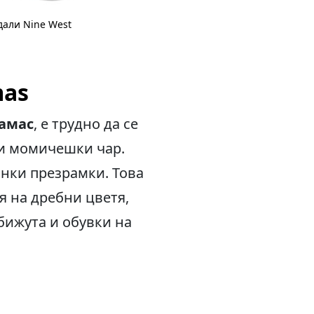
дали Nine West
mas
амас
, е трудно да се
 и момичешки чар.
ънки презрамки. Това
ля на дребни цветя,
бижута и обувки на