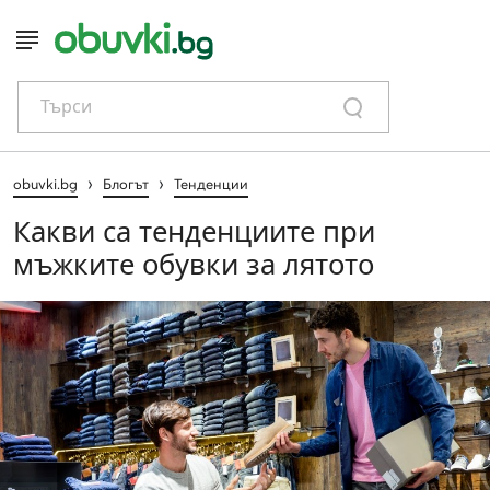
Търси
›
›
obuvki.bg
Блогът
Тенденции
Какви са тенденциите при
мъжките обувки за лятото