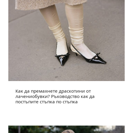
Как да премахнете драскотини от
лачениобувки? Ръководство как да
постъпите стъпка по стъпка