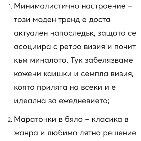
Минималистично настроение –
този моден тренд е доста
актуален напоследък, защото се
асоциира с ретро визия и почит
към миналото. Тук забелязваме
кожени каишки и семпла визия,
която приляга на всеки и е
идеална за ежедневието;
Маратонки в бяло – класика в
жанра и любимо лятно решение