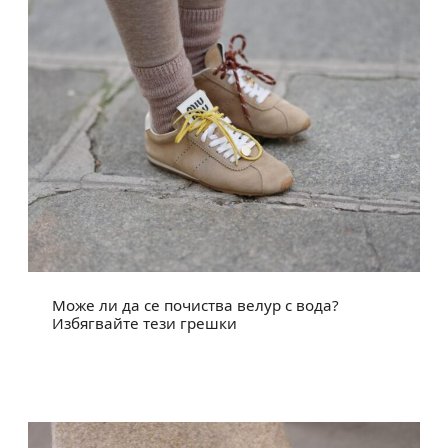
Може ли да се почиства велур с вода?
Избягвайте тези грешки