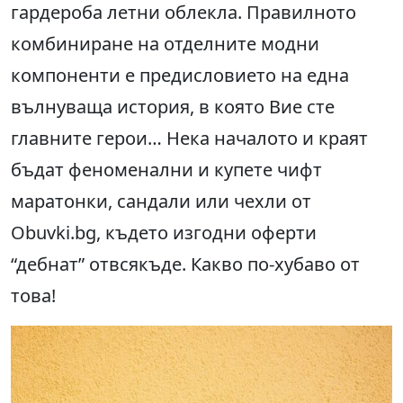
гардероба летни облекла. Правилното
комбиниране на отделните модни
компоненти е предисловието на една
вълнуваща история, в която Вие сте
главните герои… Нека началото и краят
бъдат феноменални и купете чифт
маратонки, сандали или чехли от
Obuvki.bg, където изгодни оферти
“дебнат” отвсякъде. Какво по-хубаво от
това!