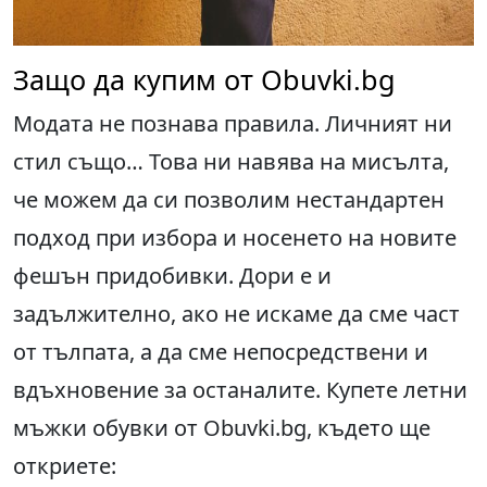
Защо да купим от Obuvki.bg
Модата не познава правила. Личният ни
стил също… Това ни навява на мисълта,
че можем да си позволим нестандартен
подход при избора и носенето на новите
фешън придобивки. Дори е и
задължително, ако не искаме да сме част
от тълпата, а да сме непосредствени и
вдъхновение за останалите. Купете летни
мъжки обувки от Obuvki.bg, където ще
откриете: