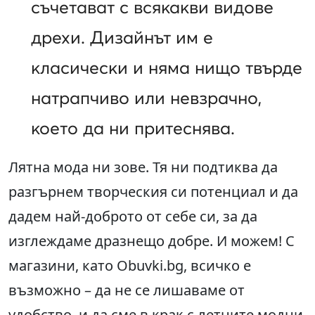
съчетават с всякакви видове
дрехи. Дизайнът им е
класически и няма нищо твърде
натрапчиво или невзрачно,
което да ни притеснява.
Лятна мода ни зове. Тя ни подтиква да
разгърнем творческия си потенциал и да
дадем най-доброто от себе си, за да
изглеждаме дразнещо добре. И можем! С
магазини, като Obuvki.bg, всичко е
възможно – да не се лишаваме от
удобство, и да сме в крак с летните модни