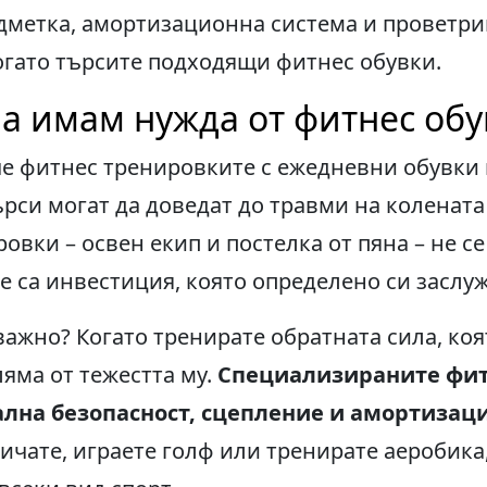
метка, амортизационна система и проветри
огато търсите подходящи фитнес обувки.
а имам нужда от фитнес обу
че фитнес тренировките с ежедневни обувки 
си могат да доведат до травми на колената
ровки – освен екип и постелка от пяна – не с
те са инвестиция, която определено си заслу
важно? Когато тренирате обратната сила, коя
ляма от тежестта му.
Специализираните фит
лна безопасност, сцепление и амортизаци
ичате, играете голф или тренирате аеробика