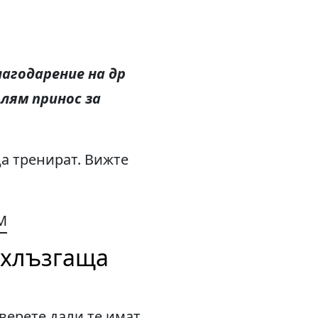
лагодарение
на др
олям принос за
а тренират. Вижте
M
охлъзгаща
верете дали те имат