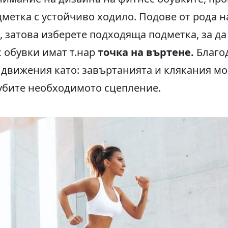
етка с устойчиво ходило. Подове от рода н
, затова изберете подходяща подметка, за да
 обувки имат т.нар
точка на въртене.
Благод
движения като: завъртанията и клякания мо
губите необходимото сцепление.