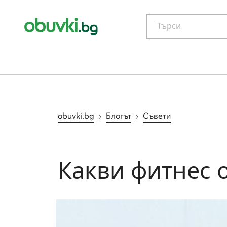
Търси
obuvki.bg
›
Блогът
›
Съвети
Какви фитнес 