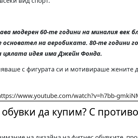
всеки вид спорт.
ава модерен
60-те години на миналия век
б
е основател на аеробиката
. 80-те го
дини г
а цялата идея има Джейн Фонда
.
яваше с фигурата си и мотивираше жените д
https://www.youtube.com/watch?v=h7bb-gmkiN
 обувки да купим? С против
имание на дизайна на фитнес обувките, про