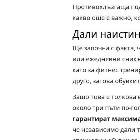
Противохлъзгаща под
какво още е важно, к
Дали наистин
Ще започна с факта, 
или ежедневни сникър
като за фитнес трени
друго, затова обувки
Защо това е толкова 
около три пъти по-го
гарантират максима
че независимо дали т