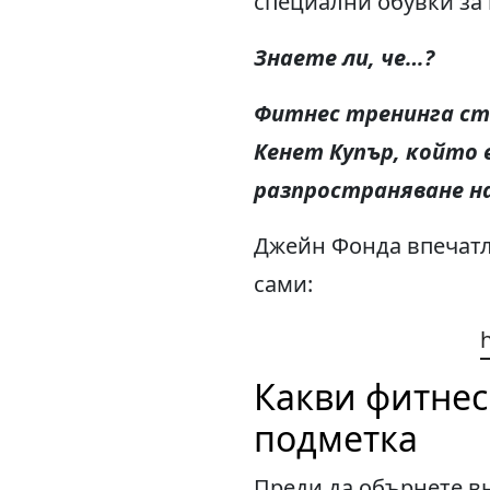
специални обувки за 
Знаете ли, че
…?
Фитнес тренинга ст
Кен
ет Купър, който 
разпространяване н
Джейн Фонда впечатл
сами:
Какви фитнес
подметка
Преди да обърнете вн