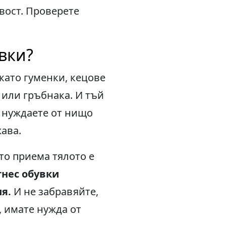
вост. Проверете
вки?
като гуменки, кецове
 или гръбнака. И тъй
е нуждаете от нищо
жава.
то приема тялото е
нес обувки
я.
И не забравяйте,
, имате нужда от