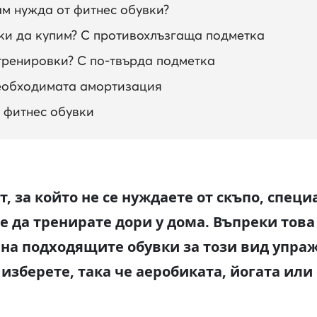
м нужда от фитнес обувки?
ки да купим? С противохлъзгаща подметка
тренировки? С по-твърда подметка
необходимата амортизация
 фитнес обувки
т, за който не се нуждаете от скъпо, спец
 да тренирате дори у дома. Въпреки това 
на подходящите обувки за този вид упра
 изберете, така че аеробиката, йогата или