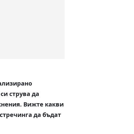
иализирано
си струва да
жнения. Вижте какви
 стречинга да бъдат