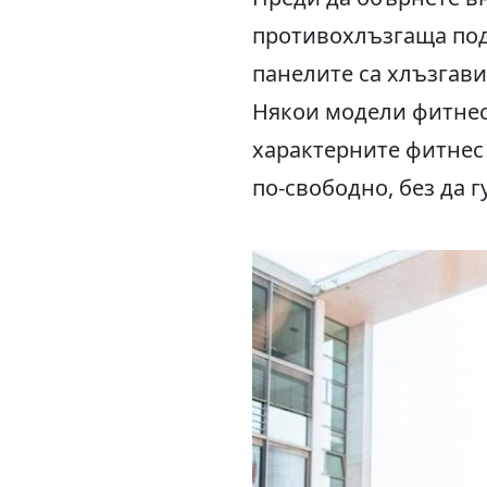
противохлъзгаща подм
панелите са хлъзгави
Някои модели фитнес
характерните фитнес 
по-свободно, без да 