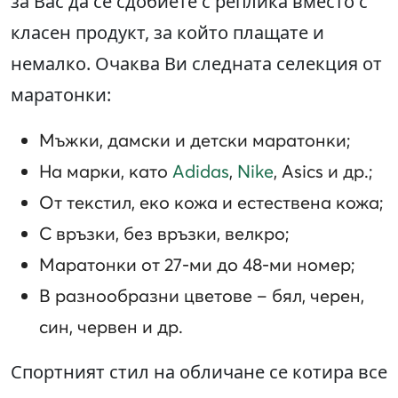
за Вас да се сдобиете с реплика вместо с
класен продукт, за който плащате и
немалко. Очаква Ви следната селекция от
маратонки:
Мъжки, дамски и детски маратонки;
На марки, като
Adidas
,
Nike
, Asics и др.;
От текстил, еко кожа и естествена кожа;
С връзки, без връзки, велкро;
Маратонки от 27-ми до 48-ми номер;
В разнообразни цветове – бял, черен,
син, червен и др.
Спортният стил на обличане се котира все