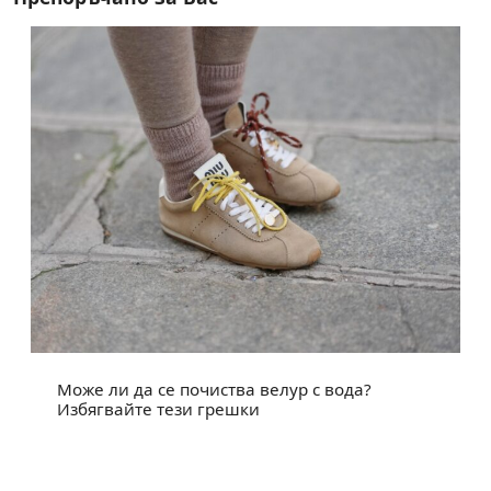
Може ли да се почиства велур с вода?
Избягвайте тези грешки