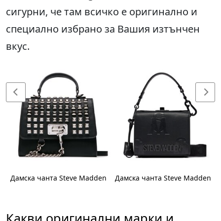
сигурни, че там всичко е оригинално и
специално избрано за Вашия изтънчен
вкус.
n
Дамска чанта Steve Madden
Дамска чанта Steve Madden
Какви оригинални марки и