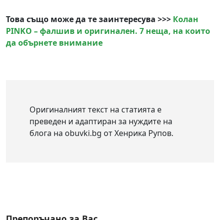
Това също може да те заинтересува >>>
Колан
PINKO – фалшив и оригинален. 7 неща, на които
да обърнете внимание
Оригиналният текст на статията е
преведен и адаптиран за нуждите на
блога на obuvki.bg от Хенрика Рупов.
Препоръчано за Вас