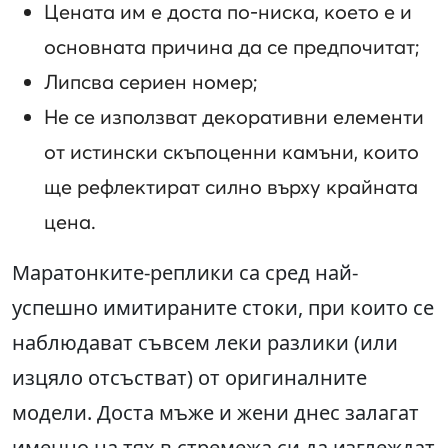
Цената им е доста по-ниска, което е и
основната причина да се предпочитат;
Липсва сериен номер;
Не се използват декоративни елементи
от истински скъпоценни камъни, които
ще рефлектират силно върху крайната
цена.
Маратонките-реплики са сред най-
успешно имитираните стоки, при които се
наблюдават съвсем леки разлики (или
изцяло отсъстват) от оригиналните
модели. Доста мъже и жени днес залагат
именно на тях в стремежа си да изглеждат