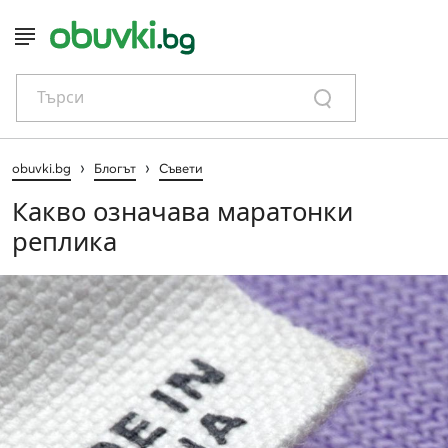
Търси
›
›
obuvki.bg
Блогът
Съвети
Какво означава маратонки
реплика