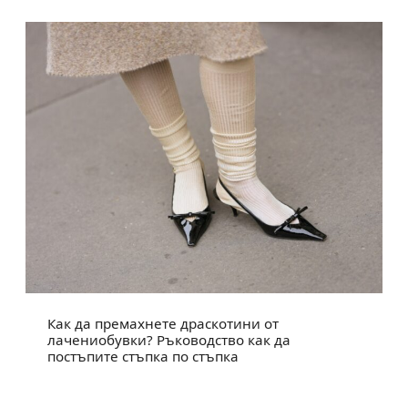
Как да премахнете драскотини от
лачениобувки? Ръководство как да
постъпите стъпка по стъпка