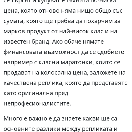
се търсят и купуват е тяхната по-ниска
цена, която отново няма нищо общо със
сумата, която ще трябва да похарчим за
марков продукт от най-висок клас и на
известен бранд. Ако обаче нямате
финансовата възможност да се сдобиете
например с класни маратонки, които се
продават на колосална цена, заложете на
качествена реплика, която да представяте
като оригинална пред
непрофесионалистите.
Много е важно е да знаете какви ще са
основните разлики между репликата и