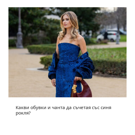
Какви обувки и чанта да съчетая със синя
рокля?