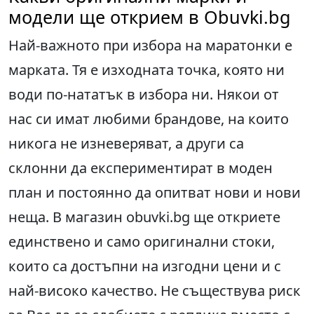
модели ще открием в Obuvki.bg
Най-важното при избора на маратонки е
марката. Тя е изходната точка, която ни
води по-нататък в избора ни. Някои от
нас си имат любими брандове, на които
никога не изневеряват, а други са
склонни да експериментират в моден
план и постоянно да опитват нови и нови
неща. В магазин obuvki.bg ще откриете
единствено и само оригинални стоки,
които са достъпни на изгодни цени и с
най-високо качество. Не съществува риск