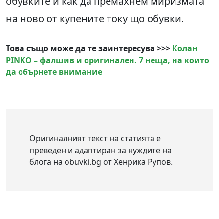
обувките и как да премахнем миризмата
на ново от купените току що обувки.
Това също може да те заинтересува >>>
Колан
PINKO – фалшив и оригинален. 7 неща, на които
да обърнете внимание
Оригиналният текст на статията е
преведен и адаптиран за нуждите на
блога на obuvki.bg от Хенрика Рупов.