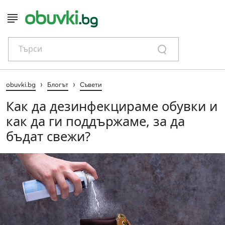
Търси
›
›
obuvki.bg
Блогът
Съвети
Как да дезинфекцираме обувки и
как да ги поддържаме, за да
бъдат свежи?