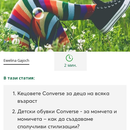
Деца
Инспирации и трендове
Съвети
Ewelina Gajoch
2 мин.
В тази статия:
Кецовете Converse за деца на всяка
възраст
Детски обувки Converse - за момчета и
момичета – как да създаваме
сполучливи стилизации?