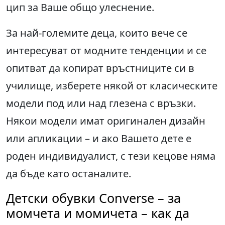
цип за Ваше общо улеснение.
За най-големите деца, които вече се
интересуват от модните тенденции и се
опитват да копират връстниците си в
училище, изберете някой от класическите
модели под или над глезена с връзки.
Някои модели имат оригинален дизайн
или апликации – и ако Вашето дете е
роден индивидуалист, с тези кецове няма
да бъде като останалите.
Детски обувки Converse – за
момчета и момичета – как да