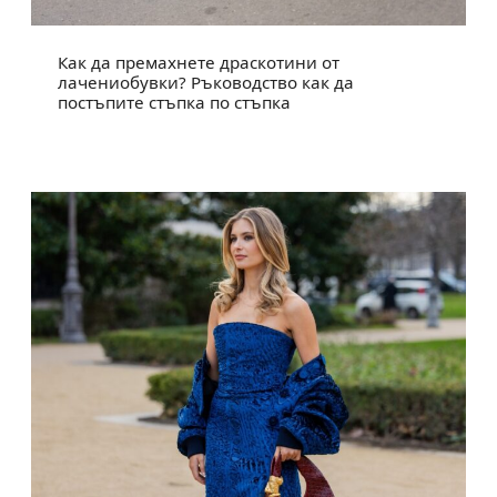
Как да премахнете драскотини от
лачениобувки? Ръководство как да
постъпите стъпка по стъпка