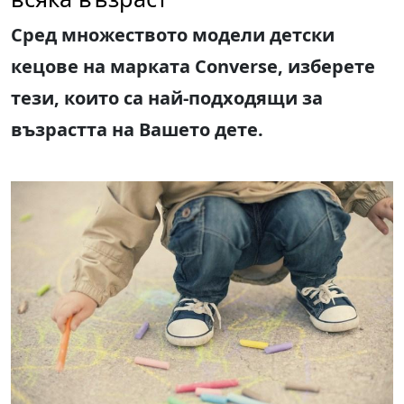
Сред множеството модели детски
кецове на марката
Converse,
изберете
тези, които са най-подхо
дящи
за
възрастта на
В
ашето дете.