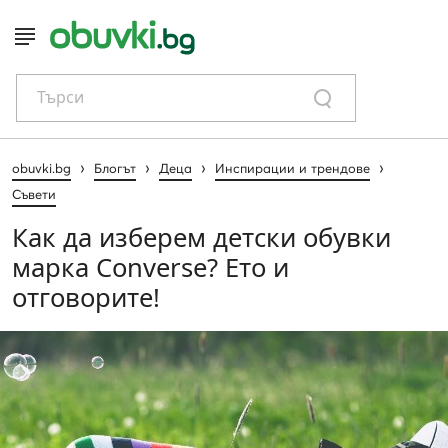
Търси
›
›
›
›
obuvki.bg
Блогът
Деца
Инспирации и трендове
Съвети
Как да изберем детски обувки
марка Converse? Ето и
отговорите!