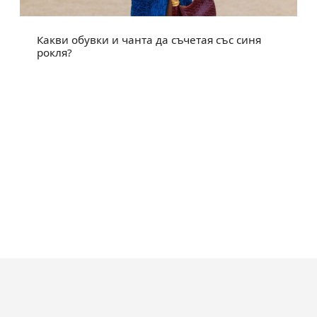
Какви обувки и чанта да съчетая със синя
рокля?