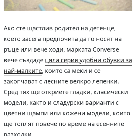
Ако сте щастлив родител на детенце,
което засега предпочита да го носят на
ръце или вече ходи, марката Converse
вече създаде
цяла серия удобни обувки за
най-малките
, които са меки и се
закопчават с лесните велкро лепенки.
Сред тях ще откриете гладки, класически
модели, както и сладурски варианти с
цветни щампи или кожени модели, които
ще топлят повече по време на есенните
разходки.