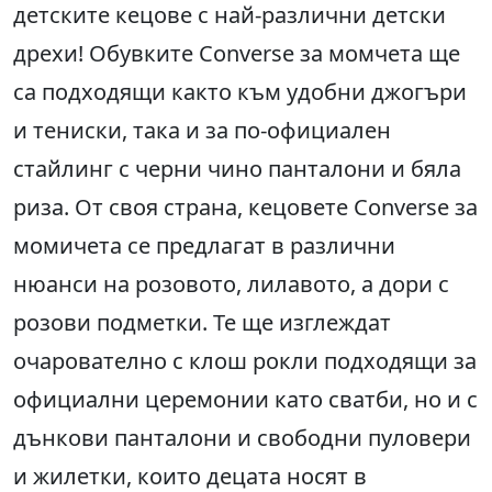
детските кецове с най-различни детски
дрехи! Обувките Converse за момчета ще
са подходящи както към удобни джогъри
и тениски, така и за по-официален
стайлинг с черни чино панталони и бяла
риза. От своя страна, кецовете Converse за
момичета се предлагат в различни
нюанси на розовото, лилавото, а дори с
розови подметки. Те ще изглеждат
очарователно с клош рокли подходящи за
официални церемонии като сватби, но и с
дънкови панталони и свободни пуловери
и жилетки, които децата носят в