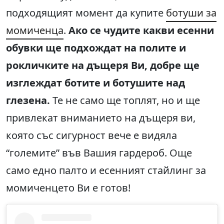
подходящият момент да купите
ботуши за
момиченца
.
Ако се чудите какви есенни
обувки ще подхождат на полите и
рокличките на дъщеря Ви, добре ще
изглеждат ботите и ботушите над
глезена.
Те не само ще топлят, но и ще
привлекат вниманието на дъщеря ви,
която със сигурност вече е видяла
“големите” във Вашия гардероб. Още
само едно палто и есенният стайлинг за
момиченцето Ви е готов!