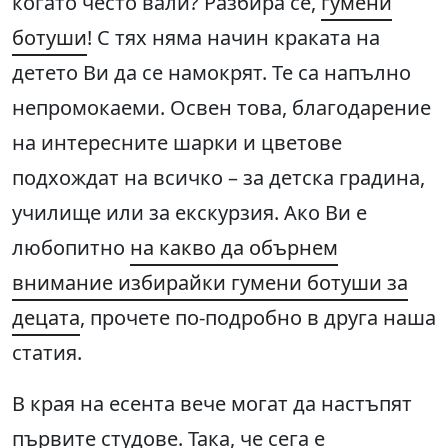
когато често вали? Разбира се,
гумени
ботуши
! С тях няма начин краката на
детето Ви да се намокрят. Те са напълно
непромокаеми. Освен това, благодарение
на интересните шарки и цветове
подхождат на всичко – за детска градина,
училище или за екскурзия. Ако Ви е
любопитно
на какво да обърнем
внимание избирайки гумени ботуши за
децата
, прочете по-подробно в друга наша
статия.
В края на есента вече могат да настъпят
първите студове. Така, че сега е