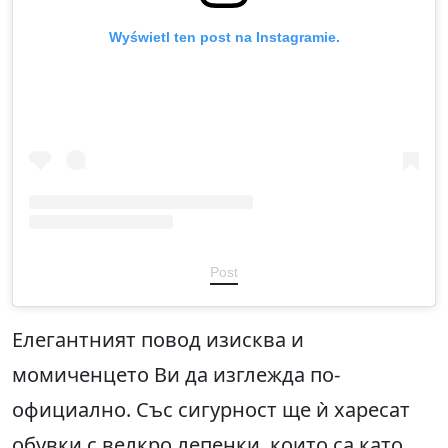
Wyświetl ten post na Instagramie.
Post
Елегантният повод изисква и
момиченцето Ви да изглежда по-
официално. Със сигурност ще ѝ харесат
обувки с велкро лепенки
, които са като