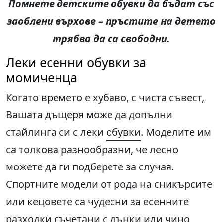
Помнете детските обувки да бъдат със
заоблени върхове
– пръстите на детето
трябва да с
а
свободн
и
.
Леки есенни обувки за
момиченца
Когато времето е хубаво, с чиста съвест,
Вашата дъщеря може да допълни
стайлинга си с леки
обувки
. Моделите им
са толкова разнообразни, че лесно
можете да ги подберете за случая.
Спортните модели от рода на сникърсите
или кецовете са чудесни за есенните
разходки съчетани с дънки или чино