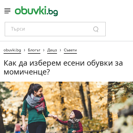
Търси
›
›
›
obuvki.bg
Блогът
Деца
Съвети
Как да изберем есени обувки за
момиченце?