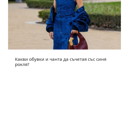
Какви обувки и чанта да съчетая със синя
рокля?