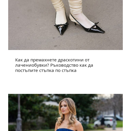
Как да премахнете драскотини от
лачениобувки? Ръководство как да
постъпите стъпка по стъпка