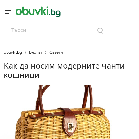
Търси
›
›
obuvki.bg
Блогът
Съвети
Как да носим модерните чанти
кошници