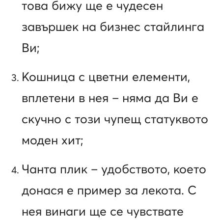
това бижу ще е чудесен
завършек на бизнес стайлинга
Ви;
Кошница с цветни елементи,
вплетени в нея – няма да Ви е
скучно с този чупещ статуквото
моден хит;
Чанта плик – удобството, което
донася е пример за лекота. С
нея винаги ще се чувствате