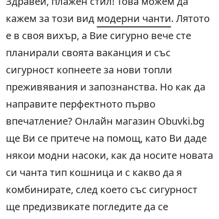
Здравей, плажен стил! Това можем да
кажем за този вид
модерни чанти
. Лятото
е в своя вихър, а Вие сигурно вече сте
планирали своята ваканция и със
сигурност копнеете за нови топли
преживявания и запознанства. Но как да
направите перфектното първо
впечатление? Онлайн магазин Obuvki.bg
ще Ви се притече на помощ, като Ви даде
някои модни насоки, как да носите новата
си чанта тип кошница и с какво да я
комбинирате, след което със сигурност
ще предизвикате погледите да се