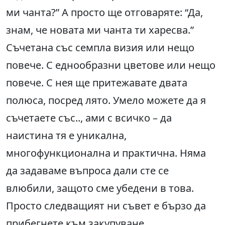
ми чанта?” А просто ще отговаряте: “Да,
знам, че новата ми чанта ти харесва.”
Съчетана със семпла визия или нещо
повече. С еднообразни цветове или нещо
повече. С нея ще притежавате двата
полюса, посред лято. Умело можете да я
съчетаете със.., ами с всичко – да
наистина тя е уникална,
многофункционална и практична. Няма
да задаваме въпроса дали сте се
влюбили, защото сме убедени в това.
Просто следващият ни съвет е бързо да
прибегнете към закупуване.