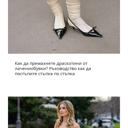
Как да премахнете драскотини от
лачениобувки? Ръководство как да
постъпите стъпка по стъпка