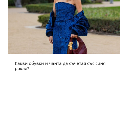
Какви обувки и чанта да съчетая със синя
рокля?