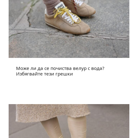
Може ли да се почиства велур с вода?
Избягвайте тези грешки