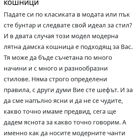
кошници
Падате си по класиката в модата или пък
сте бунтар и следвате свой идеал за стил?
И в двата случая този модел модерна
лятна дамска кошница е подходящ за Вас.
Тя може да бъде съчетана по много
начини и с много и разнообразни
стилове. Няма строго определени
правила, с други думи Вие сте шефът. И за
да сме напълно ясни и да не се чудите,
какво точно имаме предвид, сега ще
дадем яснота за какво точно говорим. А
именно как да носите модерните
чанти