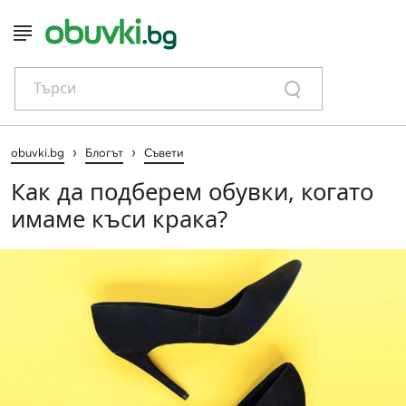
Търси
›
›
obuvki.bg
Блогът
Съвети
Как да подберем обувки, когато
имаме къси крака?