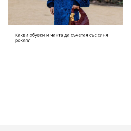
Какви обувки и чанта да съчетая със синя
рокля?