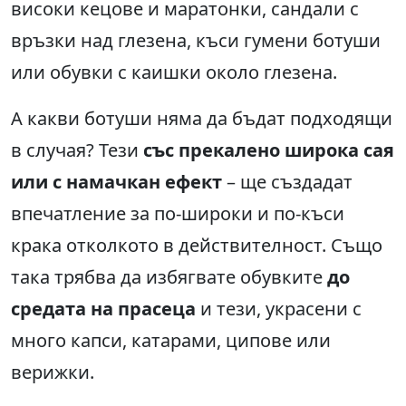
високи кецове и маратонки, сандали с
връзки над глезена, къси гумени ботуши
или обувки с каишки около глезена.
А какви ботуши няма да бъдат подходящи
в случая? Тези
със прекалено широка сая
или с намачкан ефект
– ще създадат
впечатление за по-широки и по-къси
крака отколкото в действителност. Също
така трябва да избягвате обувките
до
средата на прасеца
и тези, украсени с
много капси, катарами, ципове или
верижки.