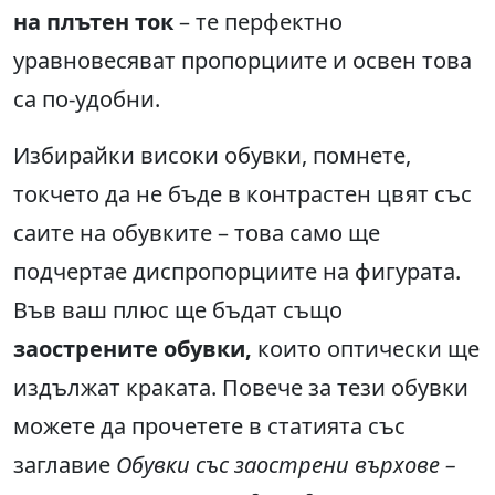
на плътен ток
– те перфектно
уравновесяват пропорциите и освен това
са по-удобни.
Избирайки високи обувки, помнете,
токчето да не бъде в контрастен цвят със
саите на обувките – това само ще
подчертае диспропорциите на фигурата.
Във ваш плюс ще бъдат също
заострените обувки,
които оптически ще
издължат краката. Повече за тези обувки
можете да прочетете в статията със
заглавие
Обувки със заострени върхове
–