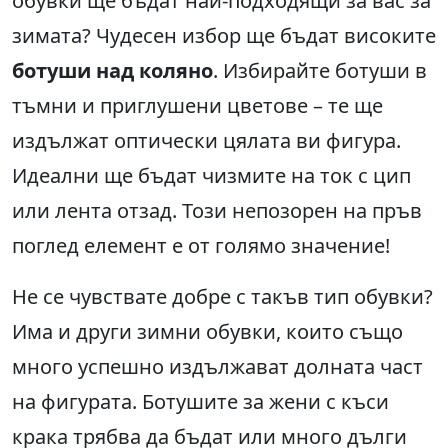
обувки ще бъдат най-подходящи за вас за
зимата? Чудесен избор ще бъдат високите
ботуши над коляно
. Избирайте ботуши в
тъмни и приглушени цветове – те ще
издължат оптически цялата ви фигура.
Идеални ще бъдат чизмите на ток с цип
или лента отзад. Този непозорен на пръв
поглед елемент е от голямо значение!
Не се чувствате добре с такъв тип обувки?
Има и други зимни обувки, които също
много успешно издължават долната част
на фигурата. Ботушите за жени с къси
крака трябва да бъдат или много дълги