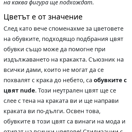
на каква фигура ще подхождат
.
Цветът е от значение
След като вече споменахме за цветовете
на обувките, подходящо подбрания цвят
обувки също може да помогне при
издължаването на кракакта. Съюзник на
всички дами, които не могат да се
похвалят с крака до небето, са
обувките с
цвят
nude
. Този неутрален цвят ще се
слее с тена на краката ви и ще направи
краката ви по-дълги. Освен това,
обувките в този цвят са винаги на мода и
отиват на всички цветове!
Стилизации с