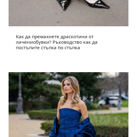
Как да премахнете драскотини от
лачениобувки? Ръководство как да
постъпите стъпка по стъпка