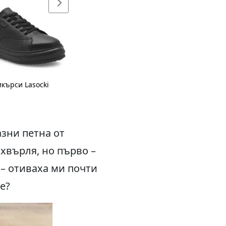
кърси Lasocki
азни петна от
зхвърля, но първо –
 – отиваха ми почти
е?