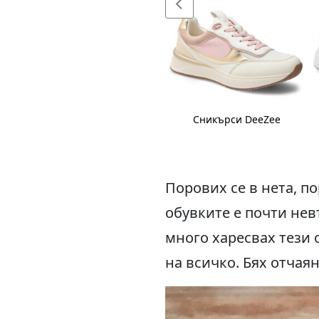
Сникърси DeeZee
Сникърси DeeZee
Порових се в нета, п
обувките е почти нев
много харесвах тези 
на всичко. Бях отчая