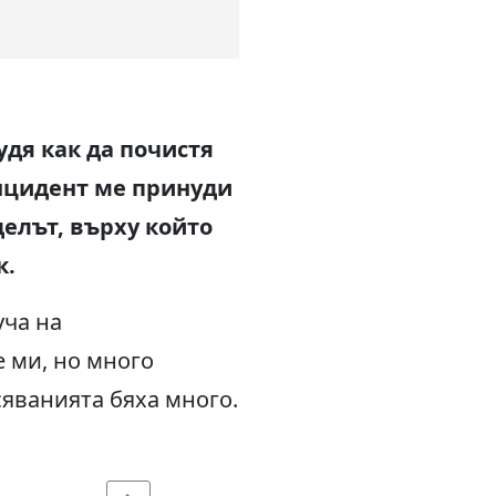
удя как да почистя
инцидент ме принуди
елът, върху който
к.
уча на
е ми, но много
рсяванията бяха много.