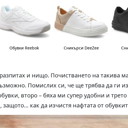
Обувки Reebok
Сникърси DeeZee
Сни
оразпитах и нищо. Почистването на такива м
ъзможно. Помислих си, че ще трябва да ги и
обувки, второ – бяха ми супер удобни и трето
н, защото… как да изчистя нафтата от обувкит