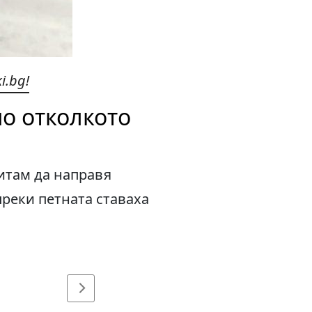
i.bg!
но отколкото
итам да направя
преки петната ставаха