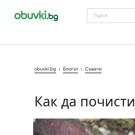
Търси
obuvki.bg
›
Блогът
›
Съвети
Как да почисти