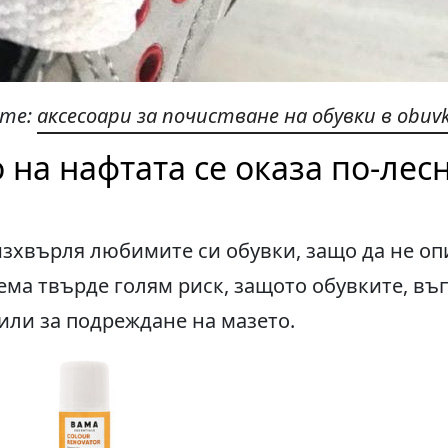
те:
аксесоари за почистване на обувки в obuvk
 на нафтата се оказа по-лес
изхвърля любимите си обувки, защо да не оп
ема твърде голям риск, защото обувките, въ
или за подреждане на мазето.