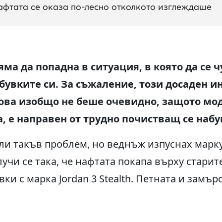
афтата се оказа по-лесно отколкото изглеждаше
яма да попадна в ситуация, в която да се ч
обувките си. За съжаление, този досаден 
Това изобщо не беше очевидно, защото мод
, е направен от трудно почистващ се набу
ли такъв проблем, но веднъж изпуснах марк
учи се така, че нафтата покапа върху старит
ки с марка Jordan 3 Stealth. Петната и замъ