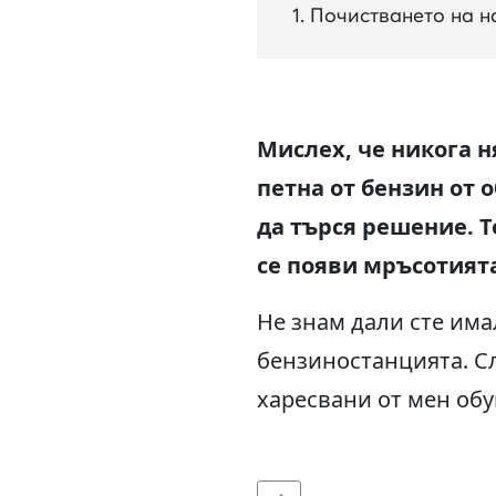
Почистването на н
Мислех, че никога н
петна от бензин от 
да търся решение. 
се появи мръсотията
Не знам дали сте има
бензиностанцията. Сл
харесвани от мен обув