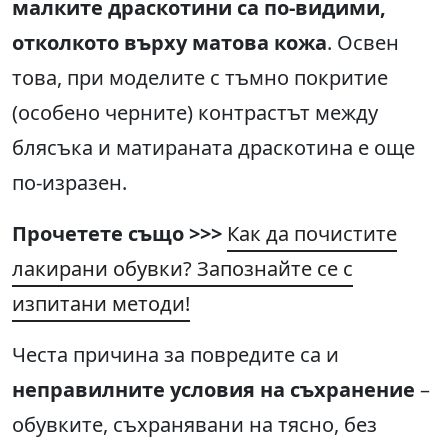
малките драскотини са по-видими,
отколкото върху матова кожа
. Освен
това, при моделите с тъмно покритие
(особено черните) контрастът между
блясъка и матираната драскотина е още
по-изразен.
Прочетете също >>>
Как да почистите
лакирани обувки? Запознайте се с
изпитани методи!
Честа причина за повредите са и
неправилните условия на съхранение
–
обувките, съхранявани на тясно, без