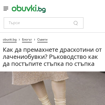
Търси
›
›
obuvki.bg
Блогът
Съвети
Как да премахнете драскотини от
лачениобувки? Ръководство как
да постъпите стъпка по стъпка