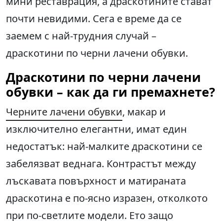
мини реставрация, а драскотините стават
почти невидими. Сега е време да се
заемем с най-трудния случай –
драскотини по черни лачени обувки.
Драскотини по черни лачени
обувки – как да ги премахнете?
Черните лачени обувки
, макар и
изключително елегантни, имат един
недостатък: най-малките драскотини се
забелязват веднага. Контрастът между
лъскавата повърхност и матираната
драскотина е по-ясно изразен, отколкото
при по-светлите модели. Ето защо