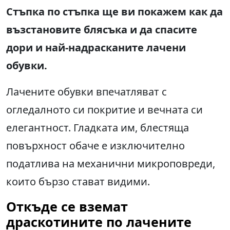
Стъпка по стъпка ще ви покажем как да
възстановите блясъка и да спасите
дори и най-надрасканите лачени
обувки.
Лачените обувки впечатляват с
огледалното си покритие и вечната си
елегантност. Гладката им, блестяща
повърхност обаче е изключително
податлива на механични микроповреди,
които бързо стават видими.
Откъде се вземат
драскотините по лачените