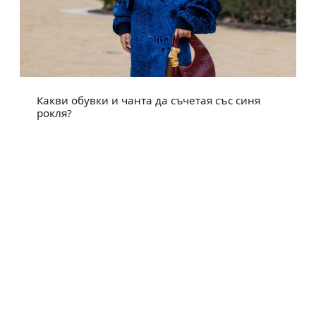
Какви обувки и чанта да съчетая със синя
рокля?