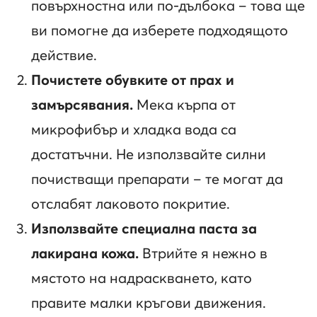
повърхностна или по-дълбока – това ще
ви помогне да изберете подходящото
действие.
Почистете обувките от прах и
замърсявания.
Мека кърпа от
микрофибър и хладка вода са
достатъчни. Не използвайте силни
почистващи препарати – те могат да
отслабят лаковото покритие.
Използвайте специална паста за
лакирана кожа.
Втрийте я нежно в
мястото на надраскването, като
правите малки кръгови движения.