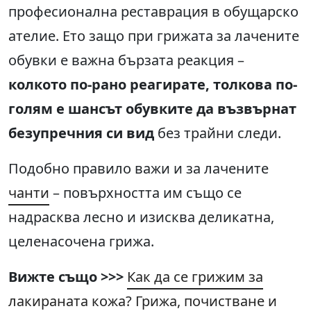
професионална реставрация в обущарско
ателие. Ето защо при грижата за лачените
обувки е важна бързата реакция –
колкото по-рано реагирате, толкова по-
голям е шансът обувките да възвърнат
безупречния си вид
без трайни следи.
Подобно правило важи и за лачените
чанти
– повърхността им също се
надрасква лесно и изисква деликатна,
целенасочена грижа.
Вижте също >>>
Как да се грижим за
лакираната кожа? Грижа, почистване и