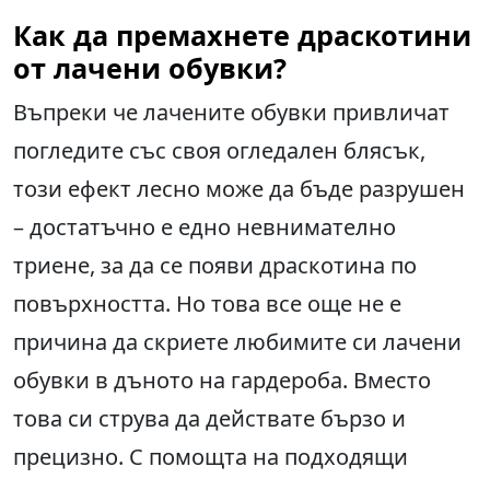
Как да премахнете драскотини
от лачени обувки?
Въпреки че лачените обувки привличат
погледите със своя огледален блясък,
този ефект лесно може да бъде разрушен
– достатъчно е едно невнимателно
триене, за да се появи драскотина по
повърхността. Но това все още не е
причина да скриете любимите си лачени
обувки в дъното на гардероба. Вместо
това си струва да действате бързо и
прецизно. С помощта на подходящи