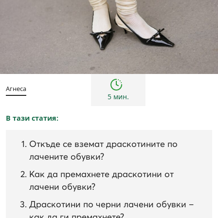
Съвети
Агнеса
5 мин.
В тази статия:
Откъде се вземат драскотините по
лачените обувки?
Как да премахнете драскотини от
лачени обувки?
Драскотини по черни лачени обувки –
как да ги премахнете?