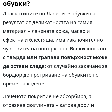
обувки?
Драскотините по
Лачените обувки
са
резултат от деликатността на самия
материал – лачената кожа, макар и
ефектна и блестяща, има изключително
чувствителна повърхност.
Всеки контакт
с твърда или грапава повърхност може
да остави следа
: от случайно закачане за
бордюр до протриване на обувките по
време на ходене.
Лаченото покритие не абсорбира, а
отразява светлината – затова дори и