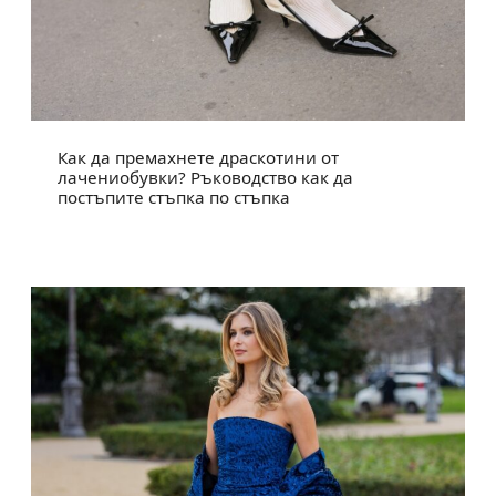
Как да премахнете драскотини от
лачениобувки? Ръководство как да
постъпите стъпка по стъпка