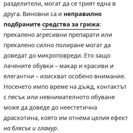
разделители, могат да се трият една в
друга. Виновни са и
неправилно
подбраните
средства за грижа
:
прекалено агресивни препарати или
прекалено силно полиране могат да
доведат до микроповреди. Ето защо
лачените обувки – макар и красиви и
елегантни – изискват особено внимание.
Носенето импо време на дъжд, контактът
с пясък или невнимателното обуване
може да доведе до неестетична
драскотина, която им отнема целия ефект
на блясък и гламур
.