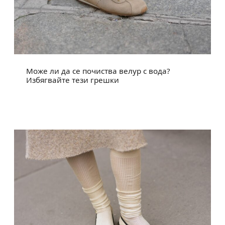
Може ли да се почиства велур с вода?
Избягвайте тези грешки