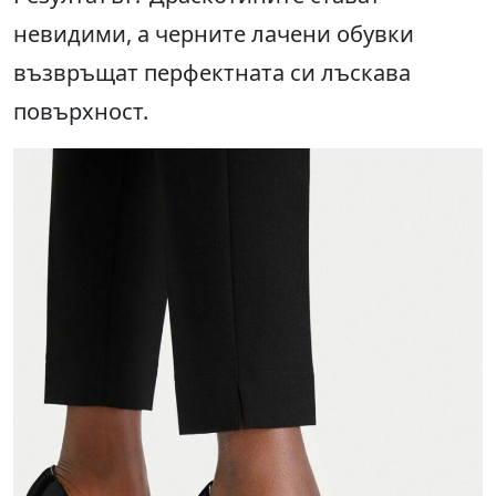
невидими, а черните лачени обувки
възвръщат перфектната си лъскава
повърхност.