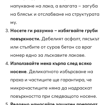
напукване на лака, а влагата – загуба
на блясък и отслабване на структурата
му.
Носете ги разумно – избягвайте груби
повърхности.
Дебелият асфалт, пясъкът
или стълбите от суров бетон са враг
номер едно за лъскавите лакове.
Използвайте мека кърпа след всяко
носене
. Деликатното избърсване на
праха и частиците ще гарантира, че
микрочастиците няма да надраскат
повърхността при следващото носене.
Редовно нанасяйте защитен препарат