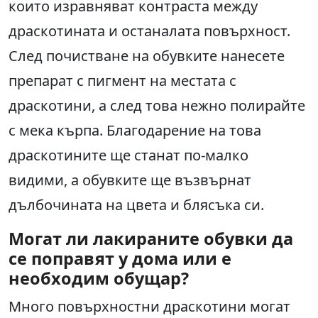
които изравняват контраста между
драскотината и останалата повърхност.
След почистване на обувките нанесете
препарат с пигмент на местата с
драскотини, а след това нежно полирайте
с мека кърпа. Благодарение на това
драскотините ще станат по-малко
видими, а обувките ще възвърнат
дълбочината на цвета и блясъка си.
Могат ли лакираните обувки да
се поправят у дома или е
необходим обущар?
Много повърхностни драскотини могат