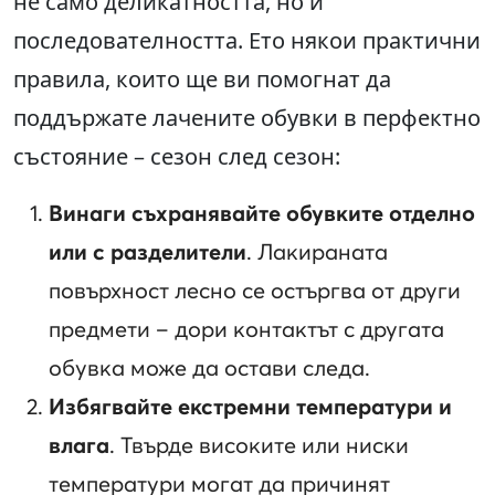
не само деликатността, но и
последователността. Ето някои практични
правила, които ще ви помогнат да
поддържате лачените обувки в перфектно
състояние – сезон след сезон:
Винаги съхранявайте обувките отделно
или с разделители
. Лакираната
повърхност лесно се остъргва от други
предмети – дори контактът с другата
обувка може да остави следа.
Избягвайте екстремни температури и
влага
. Твърде високите или ниски
температури могат да причинят