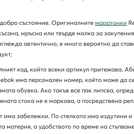
 добро състояние. Оригиналните
маратонки
Re
скъсана, мръсна или твърде малка за закупения
зглежда автентично, е много вероятно да став
укт;
ният код, който всеки артикул притежава. Аб
ebok има персонален номер, който може да се
самата обувка. Ако такъв все пак липсва, опре
ената стока не е маркова, а посредствена реп
т има забележки. По стелката има издутини и 
а материя, а удобството по време на стъпван