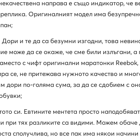
 некачествена направа е също индикатор, че в
реплика. Оригиналният модел има безупречна
пан;
 Дори и те да са безумни изгодни, това невина
ие може да се окаже, че сме били излъгани, а
Наместо с чифт оригинални маратонки Reebok, 
ира се, не притежава нужното качество и мног
м дори по-голяма сума, за да се сдобием с он
обувки;
стото си. Евтините ментета просто наподобява
и при тях разликите са видими. Можем обаче
оста сполучлива, но все пак има някои начини