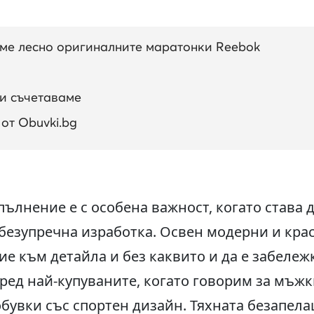
ме лесно оригиналните маратонки Reebok
ги съчетаваме
от Obuvki.bg
лнение е с особена важност, когато става 
безупречна изработка. Освен модерни и крас
е към детайла и без каквито и да е забеле
ред най-купуваните, когато говорим за мъжк
бувки със спортен дизайн. Тяхната безапела