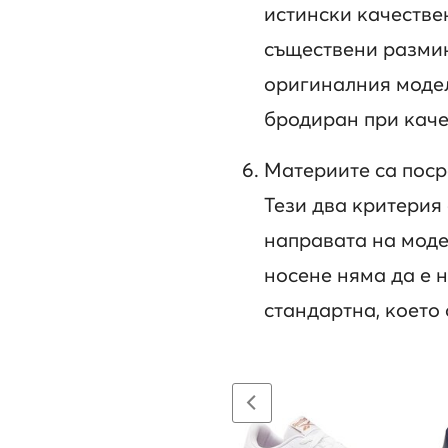
истински качествен
съществени размин
оригиналния модел,
бродиран при каче
Материите са поср
Тези два критерия
направата на моде
носене няма да е 
стандартна, което 