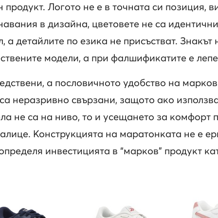
 продукт. Логото не е в точната си позиция, в
авания в дизайна, цветовете не са идентични 
 а детайлите по езика не присъстват. Знакът 
ствените модели, а при фалшификатите е лепе
едствени, а пословичното удобство на марков
 са неразривно свързани, защото ако използв
ла не са на ниво, то и усещането за комфорт 
налице. Конструкцията на маратонката не е ер
определя инвестицията в “марков” продукт кат