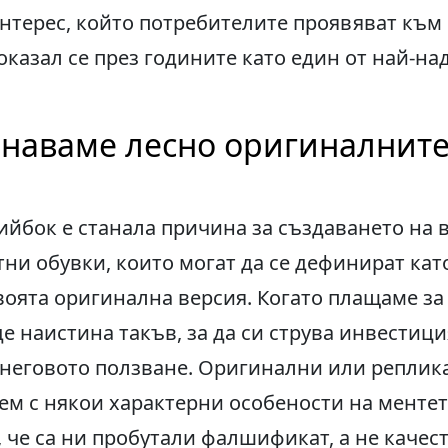
нтерес, който потребителите проявяват към
оказал се през годините като един от най-н
знаваме лесно оригиналнит
Рийбок е станала причина за създаването на
ртни обувки, които могат да се дефинират ка
воята оригинална версия. Когато плащаме за
е наистина такъв, за да си струва инвестиция
 неговото ползване. Оригинални или реплик
ем с някои характерни особености на ментет
 че са ни пробутали фалшификат, а не качест