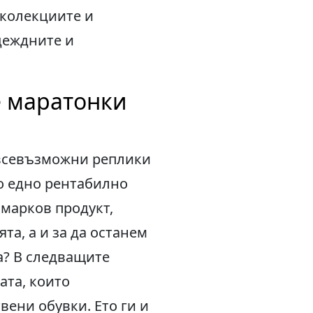
 колекциите и
адеждните и
е маратонки
 всевъзможни реплики
то едно рентабилно
 марков продукт,
та, а и за да останем
а? В следващите
ата, които
вени обувки. Ето ги и