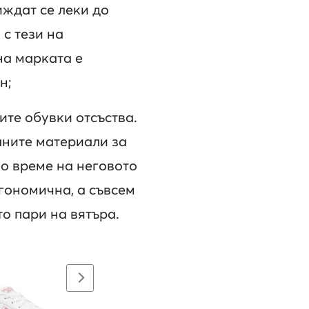
иждат се леки до
с тези на
на марката е
н;
ите обувки отсъства.
аните материали за
по време на неговото
гономична, а съвсем
о пари на вятъра.