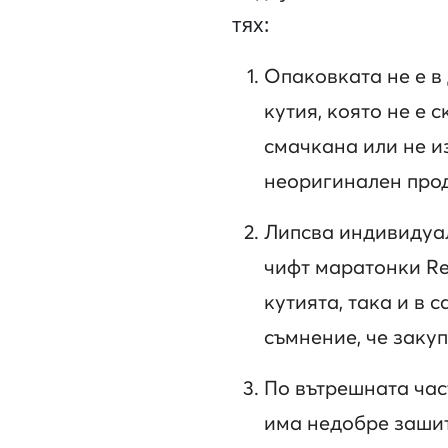
тях:
Опаковката не е в
кутия, която не е 
смачкана или не и
неоригинален прод
Липсва индивидуал
чифт маратонки Re
кутията, така и в 
съмнение, че закуп
По вътрешната час
има недобре зашит