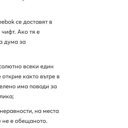
ebok се доставят в
 чифт. Ако тя е
а дума за
солютно всеки един
 открие както вътре в
делено има поводи за
лика;
неравности, на места
е не е обещаното.