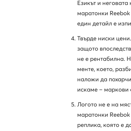
Езикът и неговата
маратонки Reebok 
един детайл е изпи
Твърде ниски цени.
защото впоследств
не е рентабилна. 
менте, което, разб
наложи да похарчи
искаме – маркови 
Логото не е на мя
маратонки Reebok 
реплика, която е д