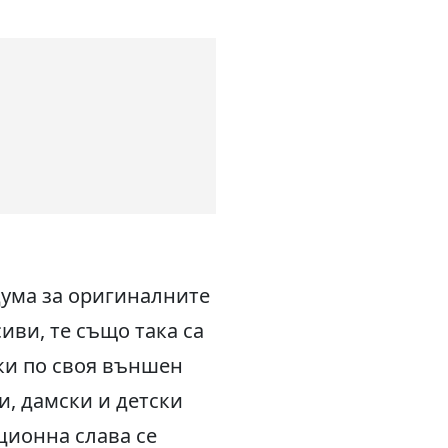
дума за оригиналните
иви, те също така са
жки по своя външен
и, дамски и детски
ционна слава се