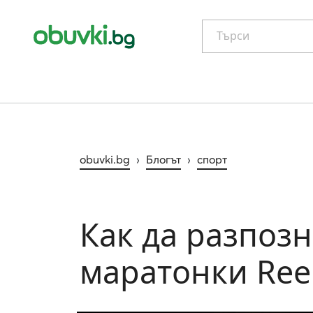
Търси
obuvki.bg
›
Блогът
›
спорт
Как да разпоз
маратонки Ree