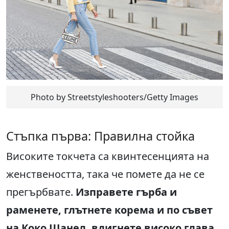
Photo by Streetstyleshooters/Getty Images
Стъпка първа: Правилна стойка
Високите токчета са квинтесенцията на
женствеността, така че помете да не се
прегърбвате.
Изправете гърба и
раменете, глътнете корема и по съвет
на Коко Шанел, вдигнете високо глава.