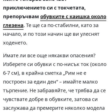
приключението си с токчетата,
препоръчвам
обувките с каишка около
глезена
. Те ще са по-стабилни, като за
начало, и по този начин ще ви улеснят
ходенето.
Имате ли все още някакви опасения?
Изберете си обувки с по-нисък ток (около
6-7 см), в крайна сметка „Рим не е
построен за един ден“ – имайте малко
търпение. Не забравяйте, че трябва да се
чувствате добре в обувките, затова си
заслужава да премерите няколко модела