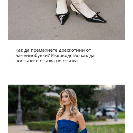
Как да премахнете драскотини от
лачениобувки? Ръководство как да
постъпите стъпка по стъпка