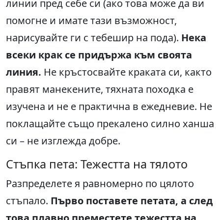
линии пред себе си (ако това може да ви
помогне и имате тази възможност,
нарисувайте ги с тебешир на пода).
Нека
всеки крак се придържа към своята
линия.
Не кръстосвайте краката си, както
правят манекените, тяхната походка е
изучена и не е практична в ежедневие. Не
поклащайте също прекалено силно ханша
си – не изглежда добре.
Стъпка пета: Тежестта на тялото
Разпределете я равномерно по цялото
стъпало.
Първо поставете петата, а след
това плавно преместете тежестта на