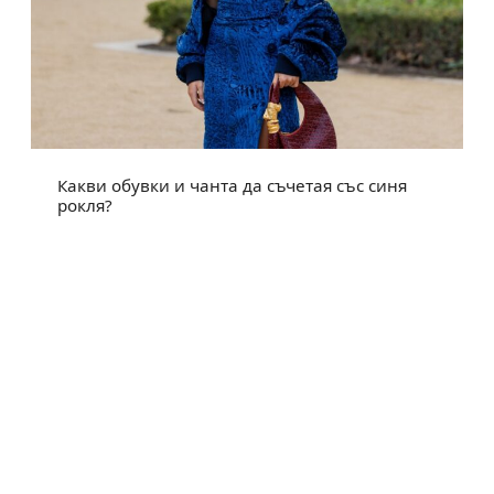
Какви обувки и чанта да съчетая със синя
рокля?