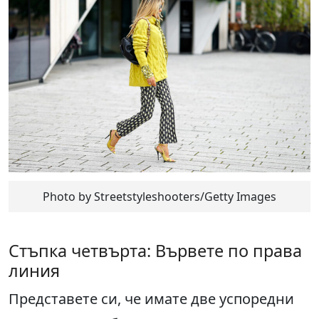
Photo by Streetstyleshooters/Getty Images
Стъпка четвърта: Вървете по права
линия
Представете си, че имате две успоредни