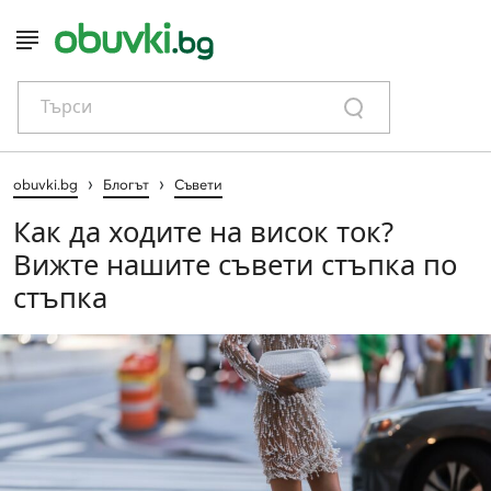
Търси
›
›
obuvki.bg
Блогът
Съвети
Как да ходите на висок ток?
Вижте нашите съвети стъпка по
стъпка