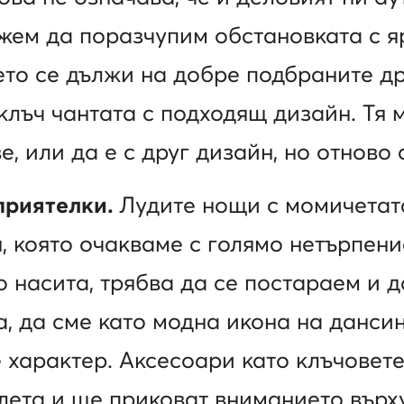
жем да поразчупим обстановката с я
ето се дължи на добре подбраните д
 клъч чантата с подходящ дизайн. Тя 
е, или да е с друг дизайн, но отново 
 приятелки.
Лудите нощи с момичетат
, която очакваме с голямо нетърпение
 насита, трябва да се постараем и 
а, да сме като модна икона на дансин
 характер. Аксесоари като клъчовет
лета и ще приковат вниманието върх