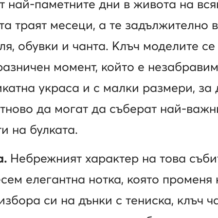
т най-паметните дни в живота на вся
а траят месеци, а те задължително 
ля, обувки и чанта. Клъч моделите се
разничен момент, който е незабравим
икатна украса и с малки размери, за 
отново да могат да съберат най-важн
и на булката.
а.
Небрежният характер на това съби
сем елегантна нотка, която променя
избора си на дънки с тениска, клъч ч