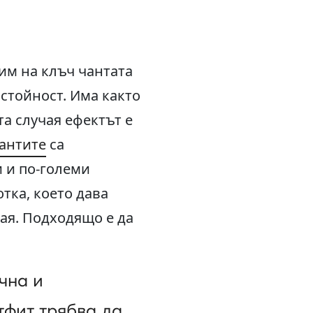
им на клъч чантата
стойност. Има както
та случая ефектът е
антите
са
 и по-големи
тка, което дава
ая. Подходящо е да
чна и
тфит трябва да