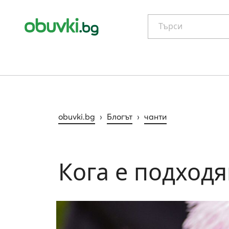
Търси
obuvki.bg
›
Блогът
›
чанти
Кога е подход