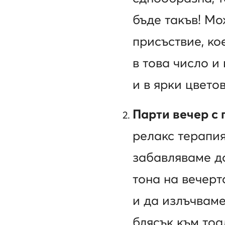
бъде такъв! Мо
присъствие, ко
в това число и
и в ярки цветов
Парти вечер с
релакс терапия
забавляваме до
тона на вечерт
и да излъчваме
блясък към тоа