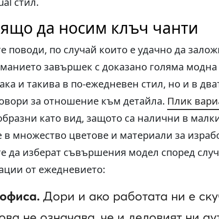
ual стил.
дящо да носим клъч чанти
 поводи, по случай които е удачно да залож
манието завършек с доказано голяма модна 
ка и такива в по-ежедневен стил, но и в два
говори за отношение към детайла.
Плик вари
бразни като вид, защото са налични в малки
е в множество цветове и материали за израбо
е да изберат съвършения модел според случ
уации от ежедневието:
 офиса.
Дори и ако работата ни е ску
ова не означава, че и деловият ни ау