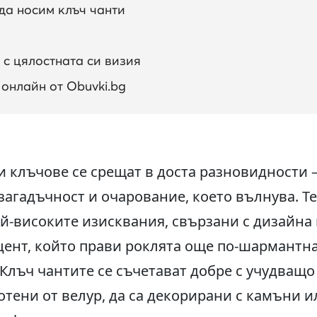
да носим клъч чанти
 с цялостната си визия
онлайн от Obuvki.bg
 клъчове се срещат в доста разновидности –
загадъчност и очарование, което вълнува. Т
й-високите изисквания, свързани с дизайна 
ент, който прави роклята още по-шармантна
 Клъч чантите се съчетават добре с учудващо
отени от велур, да са декорирани с камъни и