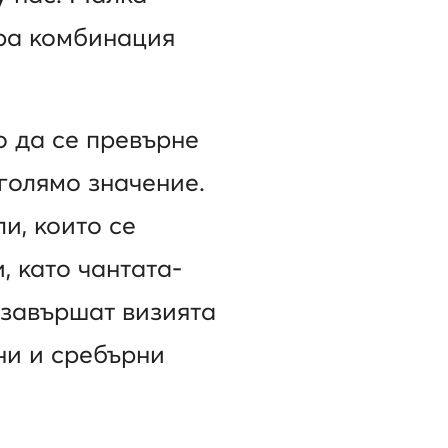
бра комбинация
 да се превърне
голямо значение.
и, които се
, като чантата-
а завършат визията
тни и сребърни