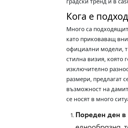
градски тренд и в cas
Кога е подхо
Много са подходящите
като приковаващ вни
официални модели, та
стилна визия, която 
изключително разноо
размери, предлагат с
възможност на дамит
се носят в много сит
Пореден ден в
еднообразна, т