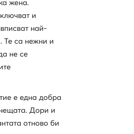
ка жена.
включват и
 вписват най-
. Те са нежни и
да не се
ите
тие е една добра
 нещата. Дори и
антата отново би