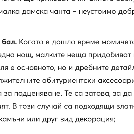
 малка дамска чанта – неустоимо до
 бал.
Когато е дошло време момичето
една нощ, малките неща придобиват 
ля е основното, но и дребните детайл
лжителните абитуриентски аксесоари
а за подценяване. Те са затова, за д
аят. В този случай са подходящи зла
 камъни или друг вид декорация;