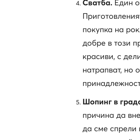
Сватба.
Един о
Приготовленият
покупка на рок
добре в този п
красиви, с дел
натрапват, но 
принадлежност
Шопинг в град
причина да вне
да сме спрели 