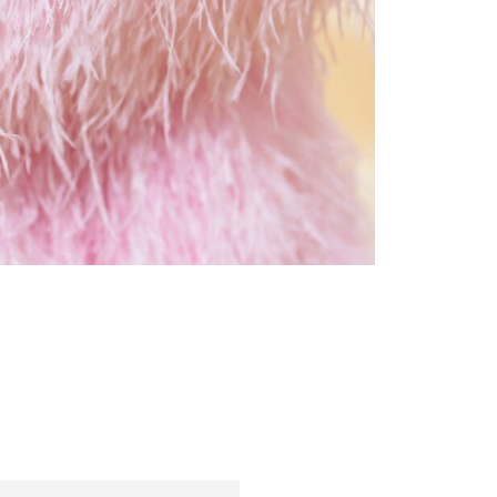
чанти