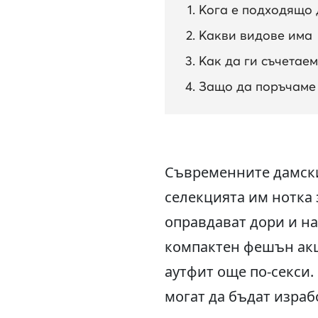
Кога е подходящо 
Какви видове има
Как да ги съчетаем
Защо да поръчаме 
Съвременните дамски
селекцията им нотка 
оправдават дори и на
компактен фешън акц
аутфит още по-секси.
могат да бъдат израб