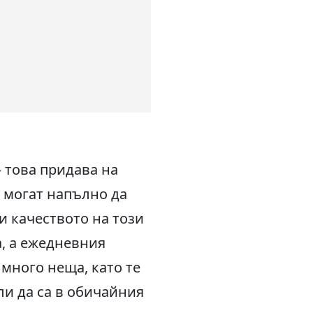
 това придава на
е могат напълно да
и качеството на този
, а ежедневния
 много неща, като те
ли да са в обичайния