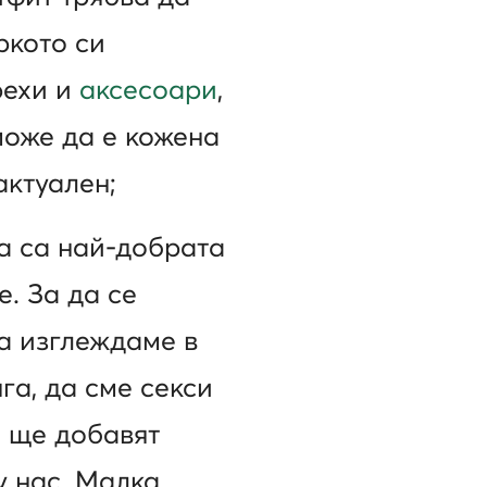
ркото си
рехи и
аксесоари
,
може да е кожена
актуален;
а са най-добрата
. За да се
да изглеждаме в
га, да сме секси
е ще добавят
у нас. Малка