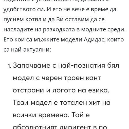
удобството си. И ето че вече е време да
пуснем котва и да Ви оставим да се
насладите на разходката в модните среди.
Ето кои са мъжките модели Адидас, които
са най-актуални:
Започваме с най-познатия бял
модел с черен троен кант
отстрани и логото на езика.
Този модел е тотален хит на
всички времена. Той е
абсолютният диригент в по