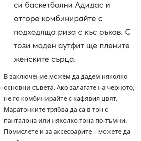
си баскетболни Адидас и
отгоре комбинирайте с
подходяща риза с къс ръкав. С
този моден аутфит ще плените
женските сърца.
В заключение можем да дадем няколко
основни съвета. Ако залагате на черното,
не го комбинирайте с кафявия цвят.
Маратонките трябва да са в тон с
панталона или няколко тона по-тъмни.
Помислете и за аксесоарите – можете да