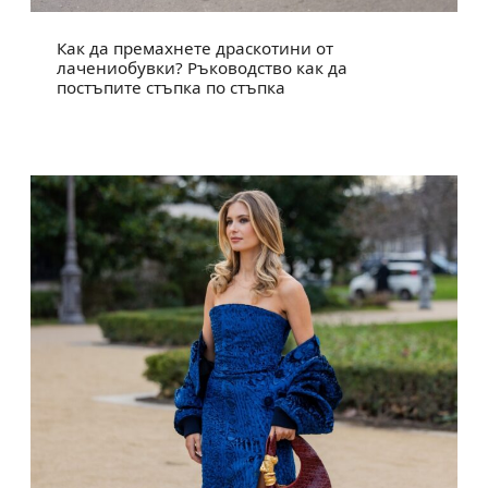
Как да премахнете драскотини от
лачениобувки? Ръководство как да
постъпите стъпка по стъпка