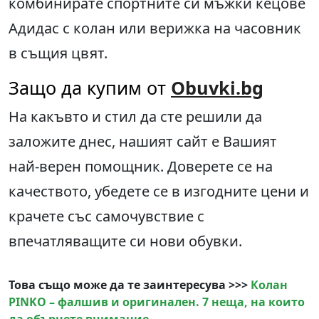
комбинирате спортните си мъжки кецове
Адидас с колан или верижка на часовник
в същия цвят.
Защо да купим от
Obuvki.bg
На какъвто и стил да сте решили да
заложите днес, нашият сайт е Вашият
най-верен помощник. Доверете се на
качеството, убедете се в изгодните цени и
крачете със самочувствие с
впечатляващите си нови обувки.
Това също може да те заинтересува >>>
Колан
PINKO – фалшив и оригинален. 7 неща, на които
да обърнете внимание