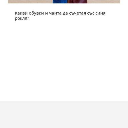
Какви обувки и чанта да съчетая със синя
рокля?