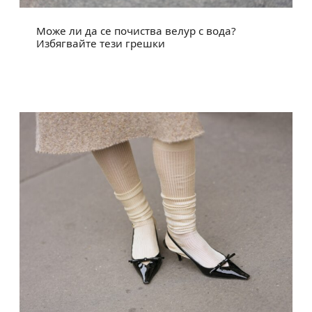
Може ли да се почиства велур с вода?
Избягвайте тези грешки