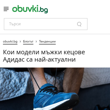
Търси
›
›
obuvki.bg
Блогът
Тенденции
Кои модели мъжки кецове
Адидас са най-актуални