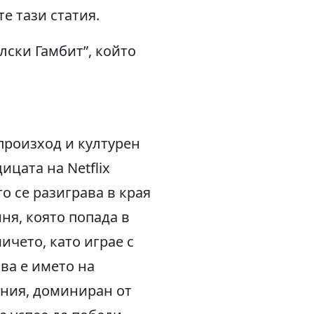
е тази статия.
лски Гамбит”, който
 произход и културен
ицата на Netflix
о се разиграва в края
иня, която попада в
чето, като играе с
ва е името на
вния, доминиран от