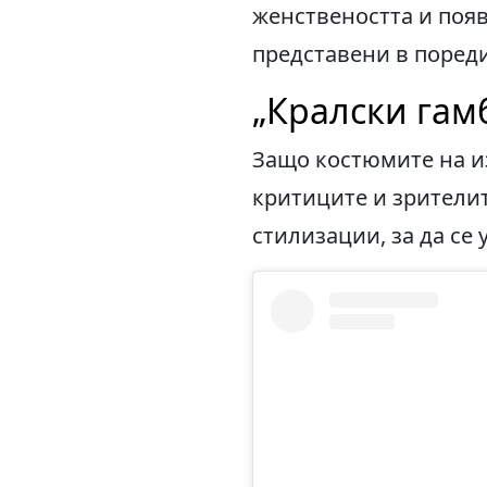
женствеността и поя
представени в пореди
„Кралски гам
Защо костюмите на и
критиците и зрители
стилизации, за да се 