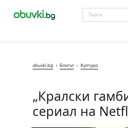
Търси
obuvki.bg
›
Блогът
›
Култура
„Кралски гамби
сериал на Netfl