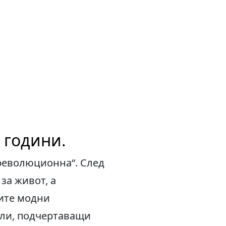
е години.
„революционна“. След
за живот, а
ите модни
кли, подчертаващи