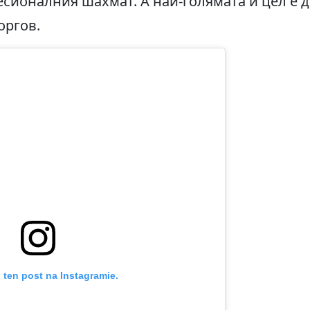
сионалния шахмат. А най-голямата ѝ цел е д
оргов.
 ten post na Instagramie.