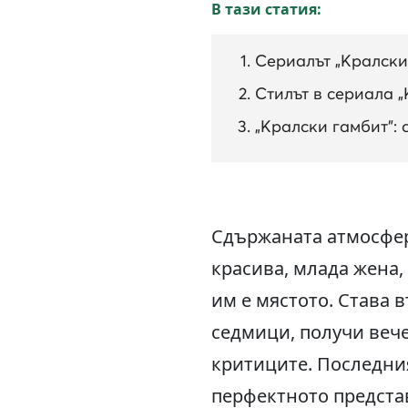
В тази статия:
Сериалът „Кралски
Стилът в сериала „
„Кралски гамбит”:
Сдържаната атмосфер
красива, млада жена
им е мястото. Става в
седмици, получи вече
критиците. Последния
перфектното представ