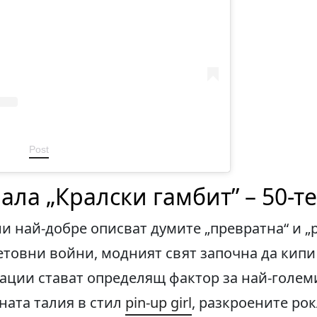
Post
ала „Кралски гамбит” – 50-т
ни най-добре описват думите „превратна“ и 
етовни войни, модният свят започна да кипи 
ации стават определящ фактор за най-голем
ната талия в стил
pin-up girl
, разкроените ро