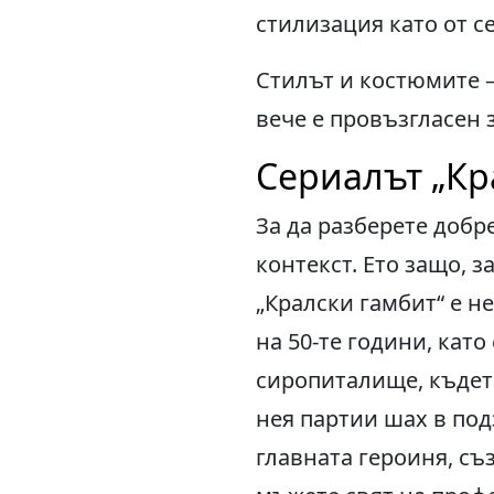
стилизация като от с
Стилът и костюмите –
вече е провъзгласен з
Сериалът „Кр
За да разберете добр
контекст. Ето защо, з
„Кралски гамбит“ е н
на 50-те години, като
сиропиталище, къдет
нея партии шах в под
главната героиня, съ