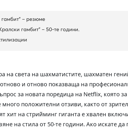
 гамбит” – резюме
Кралски гамбит” – 50-те години.
 стилизации
а на света на шахматистите, шахматен гени
, отново и отново показваща на професионал
ъпрос за новата поредица на Netflix, която за
 много положителни отзиви, както от зрители
т хит на стрийминг гиганта е хвален включ
яне на стила от 50-те години. Ако искате да