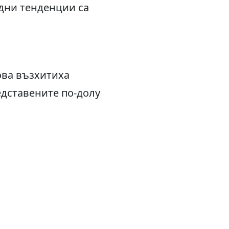
дни тенденции са
ова възхитиха
едставените по-долу