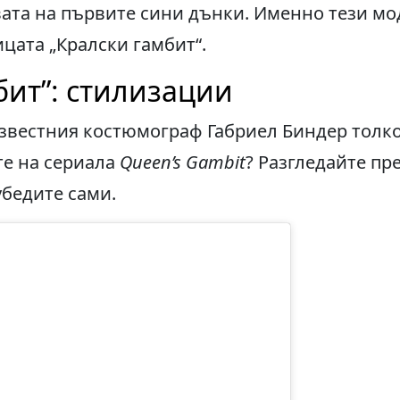
вата на първите сини дънки. Именно тези мо
цата „Кралски гамбит“.
бит”: стилизации
звестния костюмограф Габриел Биндер толк
те на сериала
Queen’s Gambit
? Разгледайте пр
убедите сами.