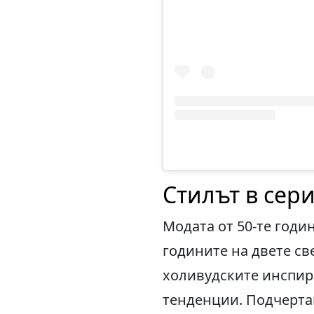
Стилът в сери
Модата от 50-те годи
годините на двете св
холивудските инспир
тенденции. Подчерта