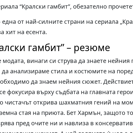
ериала “Кралски гамбит”, обезателно прочетет
 една от най-силните страни на сериала „Кра
а хит на есента.
алски гамбит” – резюме
е модата, винаги си струва да знаете нейния
а да анализираме стила и костюмите на поред
еобходимо да знаем нейния сюжет. Действиет
 се фокусира върху съдбата на главната геро
о чистачът открива шахматния гений на моми
земна стая на приюта. Бет Хармън, защото то
зрява пред очите ни и навлиза в консервати