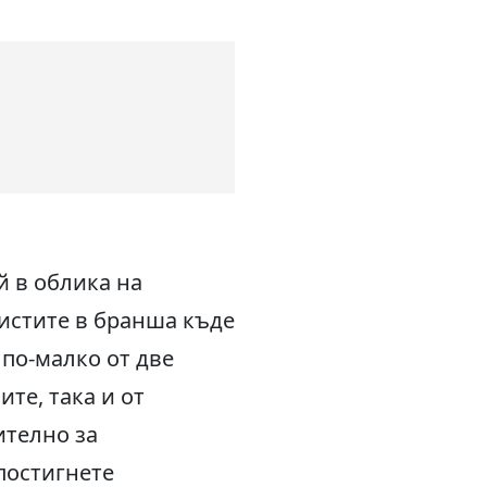
й в облика на
истите в бранша къде
 по-малко от две
те, така и от
ително за
 постигнете