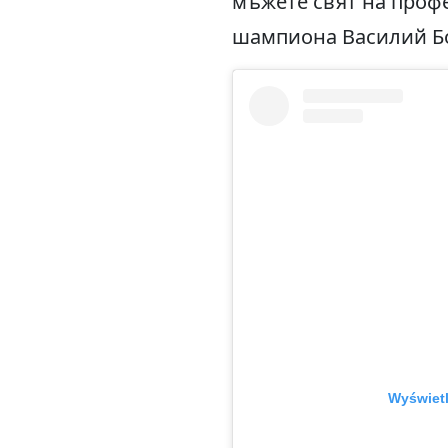
мъжете свят на профе
шампиона Василий Б
Wyświetl